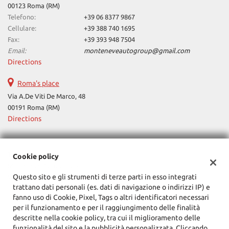
00123 Roma (RM)
please
Telefono:
+39 06 8377 9867
refer
Cellulare:
+39 388 740 1695
to
Fax:
+39 393 948 7504
the
cookie
Email:
monteneveautogroup@gmail.com
policy.
Directions
You
can
Roma's place
review
Via A.De Viti De Marco, 48
and
00191 Roma (RM)
change
Directions
your
choices
at
any
Tax data:
Cookie policy
time.
Monteneve Auto Group
Questo sito e gli strumenti di terze parti in esso integrati
Via Cassia, 1777, Roma (RM)
trattano dati personali (es. dati di navigazione o indirizzi IP) e
Tax code and VAT:
12090021002
fanno uso di Cookie, Pixel, Tags o altri identificatori necessari
Registry of companies:
RM
ept
per il funzionamento e per il raggiungimento delle finalità
l
descritte nella cookie policy, tra cui il miglioramento delle
funzionalità del sito e la pubblicità personalizzata. Cliccando