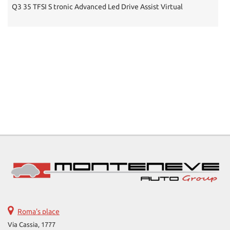
offer
Q3 35 TFSI S tronic Advanced Led Drive Assist Virtual
the
functionalities
and
carry
out
the
activities
described
below.
To
obtain
further
information
on
the
usefulness
and
functioning
of
these
Roma's place
tracking
Via Cassia, 1777
tools,