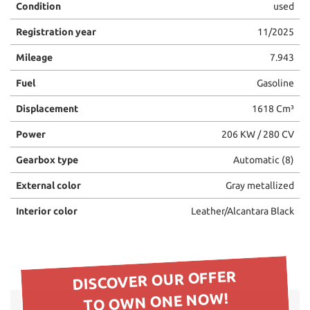
Condition
used
please
refer
Registration year
11/2025
to
the
Mileage
7.943
cookie
policy.
Fuel
Gasoline
You
Displacement
1618 Cm³
can
review
Power
206 KW / 280 CV
and
change
Gearbox type
Automatic (8)
your
choices
External color
Gray metallized
at
any
Interior color
Leather/Alcantara Black
time.
ept
DISCOVER OUR OFFER
l
TO OWN ONE NOW!