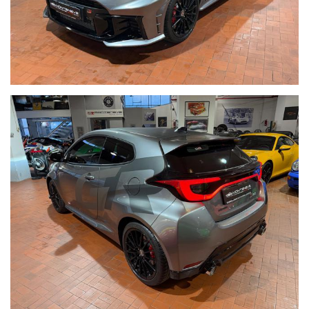
ACQUISTIAMO LA VOSTRA AUTO PAGAMENTO IMMEDIATO
TRAMITE BONIFICO BANCARIO IMMEDIATO DOPO VISIONE E
PROVA
_____CONTO VENDITA ED ASSISTENZA ALLA VENDITA_____
SE VOLETE VENDERE LA VOSTRA AUTO SENZA DOVERVI
OCCUPARE DI TRATTATIVE E PAGAMENTI POSSIAMO
OCCUPARCENE NOI, METTIAMO A DISPOSIZIONE LA NOSTRA
SERIETA' E COMPETENZA,CUSTODIAMO LA VOSTRA VETTURA
NEL NOSTRO SHOWROOM,VALUTIAMO LE OFFERTE
PERVENUTECI E VI INFORMIAMO IN TEMPO REALE CERCANDO
SEMPRE DI TENERE CONTO DELLE VOSTRE ESIGENZE