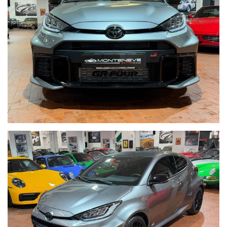
Per informazioni contatto diretto:
Federico Anversa cell./ Whatsapp 0039 3939487504
Tommaso Costantini cell. / Whatsapp 0039 3887401695
Telefono ufficio 0039 06.83779867 - 0039 06.39915336
PER MAGGIORI FOTO VISITA: www.Montenevegroup.it
We speak english-Wir sprechen deutsch
Seguici su Facebook diventa fan:
https://www.facebook.com/Montenevesupercar&vintage
https://www.facebook.com/Montenevegroup
_____VUOI VENDERE LA TUA AUTO_____