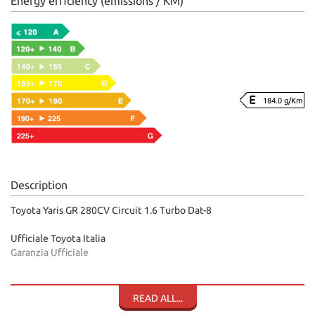
Energy efficiency (emissions / KM)
184.0 g/Km
Description
Toyota Yaris GR 280CV Circuit 1.6 Turbo Dat-8
Ufficiale Toyota Italia
Garanzia Ufficiale
• Grigio scuro metallizzato
• Interni in pelle e alcantara
READ ALL...
• Full led