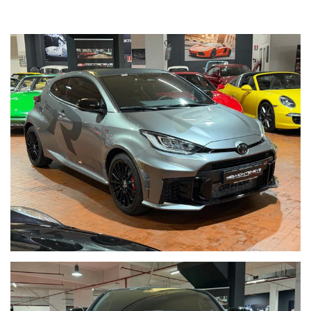
• Cerchi forgiati
• Pinze rosse
• Toyota Drive Assist
• Cruise Control
• Cambio Automatico e sequenziale 8 Marce
• Navigatore
• Apple Car Play
• Trazione integrale Gr-Four
• Bluetooth
• Settaggi Normal/Gravel/Track
• Sensori parcheggio
• Telecamere
• Tetto Carbonio
• Adesivi GR removibili
• Tagliandata
• Pellicola PPF
Visibile presso la nostra sede di via A.De Viti de Marco 48 Roma
Riceviamo su appuntamento