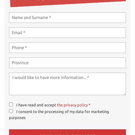
ways
Needed cookies
abled
Preferences cookies
User experience improvement cookies
Analytical cookies
Marketing cookies
Read
cookie
policy
I have read and accept
the privacy policy
*
I consent to the processing of my data for marketing
Save
purposes
settings