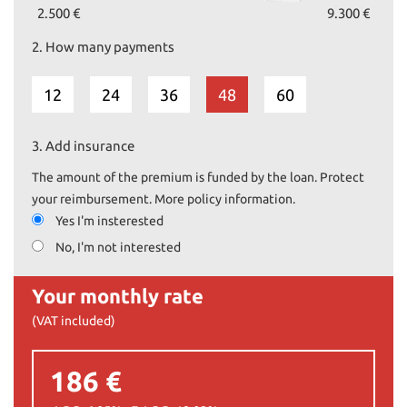
2.500 €
9.300 €
2.
How many payments
12
24
36
48
60
3.
Add insurance
The amount of the premium is funded by the loan. Protect
your reimbursement. More policy information.
Yes I'm insterested
No, I'm not interested
Your monthly rate
(VAT included)
186 €