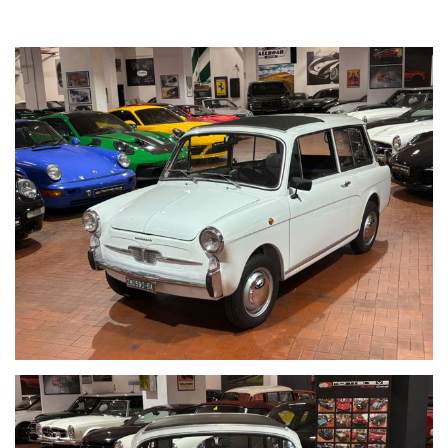
TARGHE ORIGINALI
LIBRETTO ORIGINALE A PAGINE
2 PRECEDENTI PROPRIETARI
ISCRITTA ASI
Visibile presso la nostra sede di via A.De Viti de Marco 48 Roma SU
APPUNTAMENTO
Per informazioni contatto diretto:
Federico Anversa cell./ Whatsapp 0039 3939487504
Tommaso Costantini cell. / Whatsapp 0039 3887401695
Telefono ufficio 0039 06.83779867 - 0039 06.39915336
PER MAGGIORI FOTO VISITA: www.Montenevegroup.it