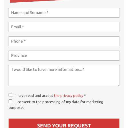
ways
Needed cookies
abled
Preferences cookies
User experience improvement cookies
Analytical cookies
Marketing cookies
Read
cookie
I have read and accept
the privacy policy
*
policy
I consent to the processing of my data for marketing
purposes
Save
settings
SEND YOUR REQUEST