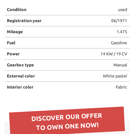
please
Condition
used
refer
to
Registration year
06/1971
the
cookie
Mileage
1.475
policy.
You
Fuel
Gasoline
can
review
Power
14 KW / 19 CV
and
Gearbox type
Manual
change
your
External color
White pastel
choices
at
Interior color
Fabric
any
time.
DISCOVER OUR OFFER
ept
l
TO OWN ONE NOW!