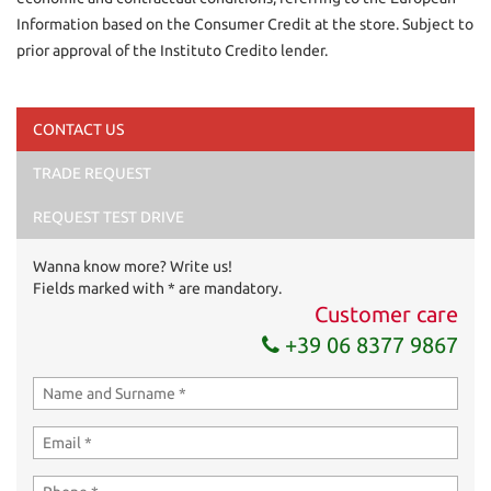
Information based on the Consumer Credit at the store. Subject to
prior approval of the Instituto Credito lender.
CONTACT US
TRADE REQUEST
I have read and accept
the privacy policy
*
I consent to the processing of my data for marketing
REQUEST TEST DRIVE
purposes
Wanna know more? Write us!
Send your request
Fields marked with * are mandatory.
Customer care
+39 06 8377 9867