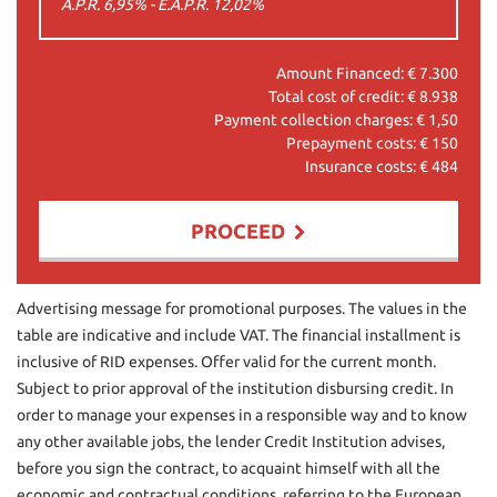
A.P.R. 6,95% - E.A.P.R.
12,02
%
Amount Financed: €
7.300
Total cost of credit: €
8.938
Payment collection charges: €
1,50
Prepayment costs: €
150
Insurance costs: €
484
PROCEED
Contact us
Advertising message for promotional purposes. The values in the
table are indicative and include VAT. The financial installment is
inclusive of RID expenses. Offer valid for the current month.
Subject to prior approval of the institution disbursing credit. In
order to manage your expenses in a responsible way and to know
any other available jobs, the lender Credit Institution advises,
before you sign the contract, to acquaint himself with all the
economic and contractual conditions, referring to the European