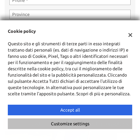
Cookie policy
Questo sito e gli strumenti di terze parti in esso integrati
trattano dati personali (es. dati di navigazione o indirizzi IP) e
fanno uso di Cookie, Pixel, Tags o altri identificatori necessari
I have read and accept
the privacy policy
*
per il funzionamento e per il raggiungimento delle finalità
I consent to the processing of my data for marketing
descritte nella cookie policy, tra cui il miglioramento delle
purposes
funzionalità del sito e la pubblicità personalizzata. Cliccando
sul pulsante Accetta Tutti dichiari di accettare l'utilizzo di
queste tecnologie. In alternativa puoi personalizzare le tue
scelte tramite l'apposito pulsante. Scopri di più e personalizza.
Accept all
LATEST ARRIVES
Call
Contact a consultant
Customize settings