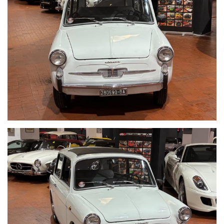
We speak english-Wir sprechen deutsch
Seguici su Facebook diventa fan:
https://www.facebook.com/Montenevesupercar&vintage
https://www.facebook.com/Montenevegroup
_____VUOI VENDERE LA TUA AUTO_____
ACQUISTIAMO LA VOSTRA AUTO PAGAMENTO IMMEDIATO
TRAMITE BONIFICO BANCARIO IMMEDIATO DOPO VISIONE E
PROVA
_____CONTO VENDITA ED ASSISTENZA ALLA VENDITA_____
SE VOLETE VENDERE LA VOSTRA AUTO SENZA DOVERVI
OCCUPARE DI TRATTATIVE E PAGAMENTI POSSIAMO
OCCUPARCENE NOI, METTIAMO A DISPOSIZIONE LA NOSTRA
SERIETA' E COMPETENZA,CUSTODIAMO LA VOSTRA VETTURA
NEL NOSTRO SHOWROOM,VALUTIAMO LE OFFERTE
PERVENUTECI E VI INFORMIAMO IN TEMPO REALE CERCANDO
SEMPRE DI TENERE CONTO DELLE VOSTRE ESIGENZE