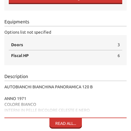
Equipments
Options list not specified
Doors
3
Fiscal HP
6
Description
AUTOBIANCHI BIANCHINA PANORAMICA 120 B
ANNO 1971
COLORE BIANCO
INTERNI IN PELLE BICOLORE CELESTE E NERO
RESTAURO COMPLETO 2020
RACCOLTA FOTO DEL RESTAURO
READ ALL...
VARIE FATTURE LAVORI