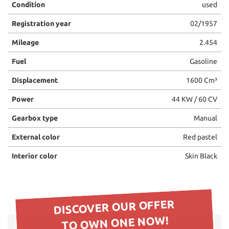
Condition
used
please
refer
Registration year
02/1957
to
the
Mileage
2.454
cookie
policy.
Fuel
Gasoline
You
Displacement
1600 Cm³
can
review
Power
44 KW / 60 CV
and
change
Gearbox type
Manual
your
choices
External color
Red pastel
at
any
Interior color
Skin Black
time.
ept
DISCOVER OUR OFFER
l
TO OWN ONE NOW!