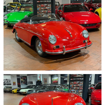
Sedili modello comfort della versione Coupe' da configurazione
originale
Cerchi Cromati e forati
Capote nera
Copricapote Nero
Tagliando Completo 2026
Visibile presso la nostra sede di via A.De Viti de Marco 48 Roma
Riceviamo su appuntamento
Per informazioni contatto diretto:
Federico Anversa cell./ Whatsapp 0039 3939487504
Tommaso Costantini cell. / Whatsapp 0039 3887401695
Telefono ufficio 0039 06.83779867 - 0039 06.39915336