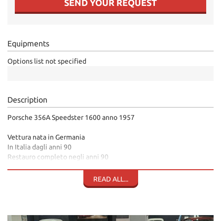
SEND YOUR REQUEST
Equipments
Options list not specified
Description
Porsche 356A Speedster 1600 anno 1957
Vettura nata in Germania
In Italia dagli anni 90
Restauro completo negli anni 90
Chilometri percorsi dal restauro segnati sullo strumento 2454
Totalmente originale come da Certificato di origine Porsche
READ ALL...
Matching Colors
Motore coevo per anno 1957
Rosso
Pelle Nera