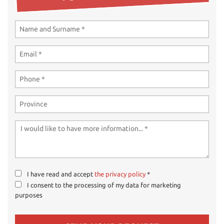
ways
Needed cookies
abled
Preferences cookies
User experience improvement cookies
Analytical cookies
Marketing cookies
Read
cookie
policy
I have read and accept
the privacy policy
*
I consent to the processing of my data for marketing
Save
purposes
settings