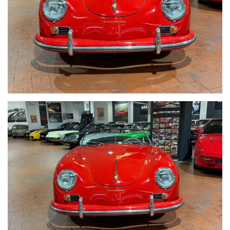
PER MAGGIORI FOTO VISITA: www.Montenevegroup.it
We speak english-Wir sprechen deutsch
Seguici su Facebook diventa fan:
https://www.facebook.com/Montenevesupercar&vintage
https://www.facebook.com/Montenevegroup
_____VUOI VENDERE LA TUA AUTO_____
ACQUISTIAMO LA VOSTRA AUTO PAGAMENTO IMMEDIATO
TRAMITE BONIFICO BANCARIO IMMEDIATO DOPO VISIONE E
PROVA
_____CONTO VENDITA ED ASSISTENZA ALLA VENDITA_____
SE VOLETE VENDERE LA VOSTRA AUTO SENZA DOVERVI
OCCUPARE DI TRATTATIVE E PAGAMENTI POSSIAMO
OCCUPARCENE NOI, METTIAMO A DISPOSIZIONE LA NOSTRA
SERIETA' E COMPETENZA,CUSTODIAMO LA VOSTRA VETTURA
NEL NOSTRO SHOWROOM,VALUTIAMO LE OFFERTE