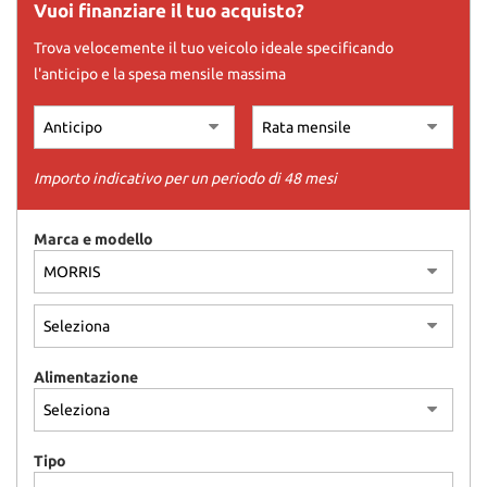
tracciamento
Vuoi finanziare il tuo acquisto?
che
Trova velocemente il tuo veicolo ideale specificando
adottiamo
per
l'anticipo e la spesa mensile massima
offrire
le
funzionalità
e
Importo indicativo per un periodo di 48 mesi
svolgere
le
attività
Marca e modello
di
seguito
descritte.
Per
ottenere
maggiori
informazioni
Alimentazione
sull'utilità
e
sul
Tipo
funzionamento
di