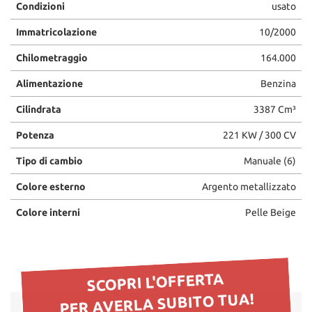
Condizioni
usato
questi
strumenti
Immatricolazione
10/2000
di
tracciamento
Chilometraggio
164.000
si
rimanda
Alimentazione
Benzina
alla
Cilindrata
3387 Cm³
cookie
policy.
Potenza
221 KW / 300 CV
Puoi
rivedere
Tipo di cambio
Manuale (6)
e
modificare
Colore esterno
Argento metallizzato
le
tue
Colore interni
Pelle Beige
scelte
in
qualsiasi
momento.
SCOPRI L'OFFERTA
PER AVERLA SUBITO TUA!