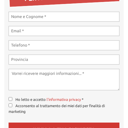
tta
ti
mpre
Cookie necessari
litato
Cookie delle preferenze
Cookie per il miglioramento dell'esperienza utente
Cookie analitici
Cookie di marketing
Ho letto e accetto
l'informativa privacy
*
Leggi
Acconsento al trattamento dei miei dati per finalità di
la
marketing
cookie
policy