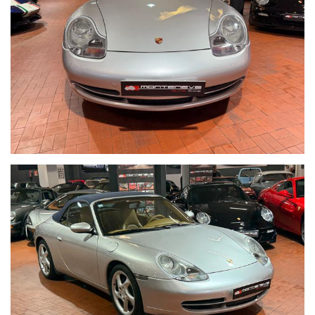
Telefono ufficio 0039 06.83779867
PER MAGGIORI FOTO VISITA: www.Montenevegroup.it
We speak english-Wir sprechen deutsch-Beszelunk magyarul-
Hablamos espanol
Seguici su Facebook diventa fan:
https://www.facebook.com/Monteneveautogroup
------VUOI VENDERE LA TUA AUTO-------
ACQUISTIAMO LA VOSTRA AUTO PAGAMENTO IMMEDIATO
TRAMITE ASSEGNO CIRCOLARE DOPO VISIONE E PROVA
------CONTO VENDITA ED ASSISTENZA ALLA VENDITA------
SE VOLETE VENDERE LA VOSTRA AUTO SENZA DOVERVI
OCCUPARE DI TRATTATIVE E PAGAMENTI POSSIAMO