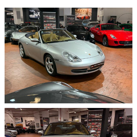
AUTORADIO ORIGINALE
FRANGIVENTO
CERCHI IN LEGA
CRUISE CONTROL
LIBRETTO SERVICE ORIGINALE
TAGLIANDI PORSCHE
POSSIBILITA' ISCRIZIONE ASI IN SEDE
BOLLO SCONTATO
MAGGIORI FOTO DISPONIBILE NEL SITO
WWW.MONTENEVEGROUP.IT
VISIBILE IN SEDE VIA ANTONIO DE VITI DE MARCO 48
Per informazioni contatto diretto:
Federico Anversa cell. 0039 3939487504
Tommaso Costantini cell.0039 3887401695
Giovanni Perrone cell. 0039 3314258346