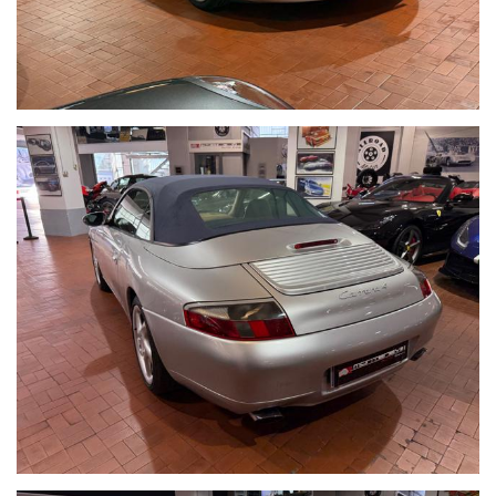
OCCUPARCENE NOI,METTIAMO A DISPOSIZIONE LA NOSTRA
SERIETA' E COMPETENZA,CUSTODIAMO LA VOSTRA VETTURA
NEL NOSTRO SHOWROOM,VALUTIAMO LE OFFERTE
PERVENUTECI E VI INFORMIAMO IN TEMPO REALE CERCANDO
SEMPRE DI TENERE CONTO DELLE VOSTRE ESIGENZE