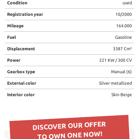
Condition
used
please
refer
Registration year
10/2000
to
the
Mileage
164.000
cookie
policy.
Fuel
Gasoline
You
Displacement
3387 Cm³
can
review
Power
221 KW / 300 CV
and
change
Gearbox type
Manual (6)
your
choices
External color
Silver metallized
at
any
Interior color
Skin Beige
time.
ept
DISCOVER OUR OFFER
l
TO OWN ONE NOW!