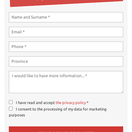
ways
Needed cookies
abled
Preferences cookies
User experience improvement cookies
Analytical cookies
Marketing cookies
Read
cookie
policy
I have read and accept
the privacy policy
*
I consent to the processing of my data for marketing
Save
purposes
settings