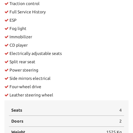
Traction control
Full Service History
ESP
Fog light
Immobilizer
CD player
Electrically adjustable seats
Split rear seat
Power steering
Side mirrors electrical
Four-wheel drive
Leather steering wheel
Seats
4
Doors
2
Weight
1525 Kg