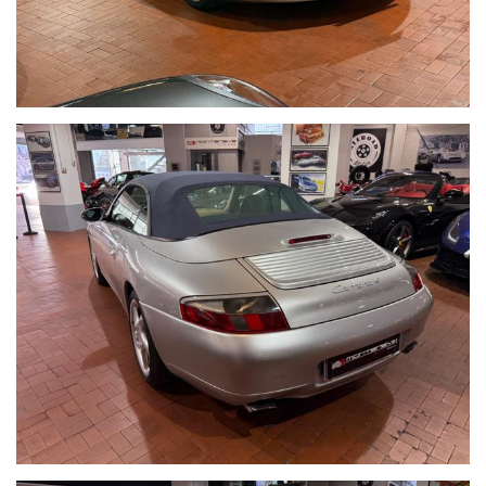
OCCUPARCENE NOI,METTIAMO A DISPOSIZIONE LA NOSTRA
SERIETA' E COMPETENZA,CUSTODIAMO LA VOSTRA VETTURA
NEL NOSTRO SHOWROOM,VALUTIAMO LE OFFERTE
PERVENUTECI E VI INFORMIAMO IN TEMPO REALE CERCANDO
SEMPRE DI TENERE CONTO DELLE VOSTRE ESIGENZE