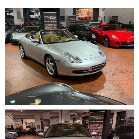
AUTORADIO ORIGINALE
FRANGIVENTO
CERCHI IN LEGA
CRUISE CONTROL
LIBRETTO SERVICE ORIGINALE
TAGLIANDI PORSCHE
POSSIBILITA' ISCRIZIONE ASI IN SEDE
BOLLO SCONTATO
MAGGIORI FOTO DISPONIBILE NEL SITO
WWW.MONTENEVEGROUP.IT
VISIBILE IN SEDE VIA ANTONIO DE VITI DE MARCO 48
Per informazioni contatto diretto:
Federico Anversa cell. 0039 3939487504
Tommaso Costantini cell.0039 3887401695
Giovanni Perrone cell. 0039 3314258346