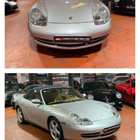
Telefono ufficio 0039 06.83779867
PER MAGGIORI FOTO VISITA: www.Montenevegroup.it
We speak english-Wir sprechen deutsch-Beszelunk magyarul-
Hablamos espanol
Seguici su Facebook diventa fan:
https://www.facebook.com/Monteneveautogroup
------VUOI VENDERE LA TUA AUTO-------
ACQUISTIAMO LA VOSTRA AUTO PAGAMENTO IMMEDIATO
TRAMITE ASSEGNO CIRCOLARE DOPO VISIONE E PROVA
------CONTO VENDITA ED ASSISTENZA ALLA VENDITA------
SE VOLETE VENDERE LA VOSTRA AUTO SENZA DOVERVI
OCCUPARE DI TRATTATIVE E PAGAMENTI POSSIAMO