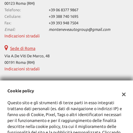
00123 Roma (RM)
questi
Telefono:
+39 06 8377 9867
strumenti
Cellulare:
+39 388 740 1695
di
Fax:
+39 393 948 7504
tracciamento
si
Email:
monteneveautogroup@gmail.com
rimanda
Indicazioni stradali
alla
cookie
Sede di Roma
policy.
Via A.De Viti De Marco, 48
Puoi
00191 Roma (RM)
rivedere
Indicazioni stradali
e
modificare
le
tue
Dati fiscali:
Cookie policy
scelte
Monteneve Auto Group
in
Questo sito e gli strumenti di terze parti in esso integrati
Via Cassia, 1777, Roma (RM)
qualsiasi
trattano dati personali (es. dati di navigazione o indirizzi IP) e
C.F/P.IVA:
12090021002
momento.
fanno uso di Cookie, Pixel, Tags o altri identificatori necessari
Registro delle imprese:
RM
per il funzionamento e per il raggiungimento delle finalità
descritte nella cookie policy, tra cui il miglioramento delle
funzionalità del sito e la pubblicità personalizzata. Cliccando