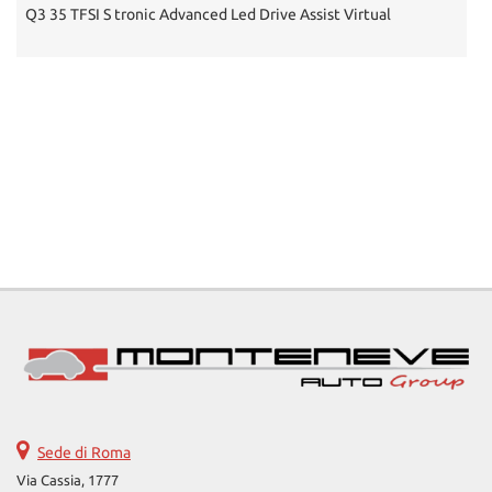
tracciamento
Q3 35 TFSI S tronic Advanced Led Drive Assist Virtual
che
adottiamo
per
offrire
le
funzionalità
e
svolgere
le
attività
di
seguito
descritte.
Per
ottenere
maggiori
informazioni
sull'utilità
e
sul
Sede di Roma
funzionamento
Via Cassia, 1777
di