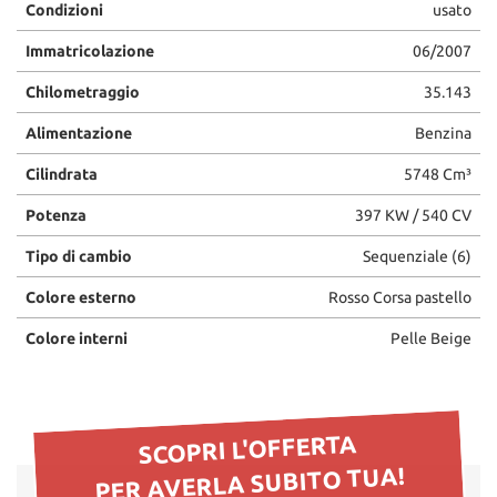
Condizioni
usato
questi
strumenti
Immatricolazione
06/2007
di
tracciamento
Chilometraggio
35.143
si
rimanda
Alimentazione
Benzina
alla
Cilindrata
5748 Cm³
cookie
policy.
Potenza
397 KW / 540 CV
Puoi
rivedere
Tipo di cambio
Sequenziale (6)
e
modificare
Colore esterno
Rosso Corsa pastello
le
tue
Colore interni
Pelle Beige
scelte
in
qualsiasi
momento.
SCOPRI L'OFFERTA
PER AVERLA SUBITO TUA!