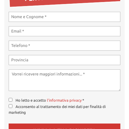
tta
ti
mpre
Cookie necessari
litato
Cookie delle preferenze
Cookie per il miglioramento dell'esperienza utente
Cookie analitici
Cookie di marketing
Ho letto e accetto
l'informativa privacy
*
Leggi
Acconsento al trattamento dei miei dati per finalità di
la
marketing
cookie
policy