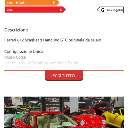
475.0 g/Km
Descrizione
Ferrari 612 Scaglietti Handling GTC originale da telaio
Configurazione Unica
Rosso Corsa
Interni in Pelle Totale su campione Beige
Cuciture a Rombi
Cielo in pelle con cucitura a rombi
LEGGI TUTTO...
Regolazione sedili elettrica
Scudetti
Sensori Parcheggio
Sedili Riscaldabili
Pacchetto Handling GTC
Freni Carboceramica
Cerchi in leg lucidati Scomponibili
Assetto Sportivo
Elettronica cambio migliorata