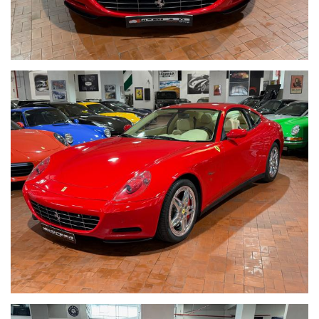
Tommaso Costantini cell. / Whatsapp 0039 3887401695
Telefono ufficio 0039 06.83779867 - 0039 06.39915336
PER MAGGIORI FOTO VISITA: www.Montenevegroup.it
We speak english-Wir sprechen deutsch
Seguici su Facebook diventa fan:
https://www.facebook.com/Montenevesupercar&vintage
https://www.facebook.com/Montenevegroup
_____VUOI VENDERE LA TUA AUTO_____
ACQUISTIAMO LA VOSTRA AUTO PAGAMENTO IMMEDIATO
TRAMITE BONIFICO BANCARIO IMMEDIATO DOPO VISIONE E
PROVA
_____CONTO VENDITA ED ASSISTENZA ALLA VENDITA_____