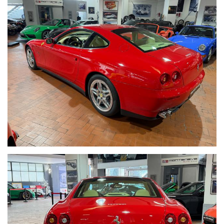
SE VOLETE VENDERE LA VOSTRA AUTO SENZA DOVERVI
OCCUPARE DI TRATTATIVE E PAGAMENTI POSSIAMO
OCCUPARCENE NOI, METTIAMO A DISPOSIZIONE LA NOSTRA
SERIETA' E COMPETENZA,CUSTODIAMO LA VOSTRA VETTURA
NEL NOSTRO SHOWROOM,VALUTIAMO LE OFFERTE
PERVENUTECI E VI INFORMIAMO IN TEMPO REALE CERCANDO
SEMPRE DI TENERE CONTO DELLE VOSTRE ESIGENZE