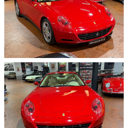
Scarichi Sportivi
Stereo originale Ferrari
Climatizzatore
Audio Bose
Cambio automatico e sequenziale F1
Tutta la dotazione originale
Libretti uso e manutenzione originale
Libretto tagliandi Originale
Borsa porta attrezzi in pelle
Portadocumenti in Pelle
Book Vip Ferrari con foto dell'auto nelle varie fasi di assemblaggio
Tagliandi Ferrari
Tagliando Completo con distribuzione 2026 incluso
Visibile presso la nostra sede di via A.De Viti de Marco 48 Roma
Riceviamo su appuntamento
Per informazioni contatto diretto:
Federico Anversa cell./ Whatsapp 0039 3939487504