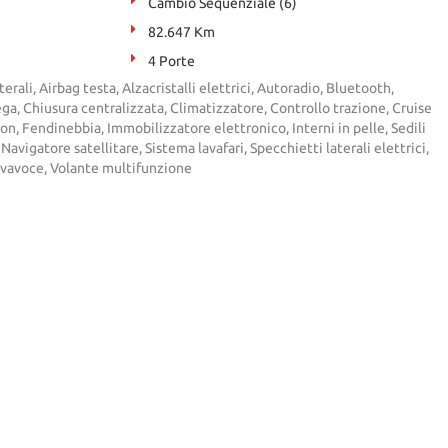
Cambio Sequenziale (6)
82.647 Km
4 Porte
terali, Airbag testa, Alzacristalli elettrici, Autoradio, Bluetooth,
ega, Chiusura centralizzata, Climatizzatore, Controllo trazione, Cruise
on, Fendinebbia, Immobilizzatore elettronico, Interni in pelle, Sedili
 Navigatore satellitare, Sistema lavafari, Specchietti laterali elettrici,
ivavoce, Volante multifunzione