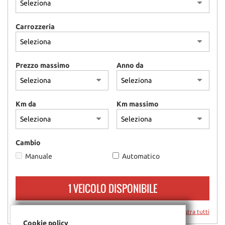
questi
strumenti
Carrozzeria
di
tracciamento
si
rimanda
Prezzo massimo
Anno da
alla
cookie
policy.
Puoi
Km da
Km massimo
rivedere
e
modificare
le
Cambio
tue
Manuale
Automatico
scelte
in
qualsiasi
1 VEICOLO DISPONIBILE
momento.
Mostra tutti
Cookie policy