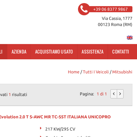
+39 06 8377 9867
Via Cassia, 1777
00123 Roma (RM)
LI
AZIENDA
ACQUISTIAMO USATO
ASSISTENZA
CONTATTI
Home
/
Tutti I Veicoli
/
Mitsubishi
Pagina:
1 di 1
ovati
1
risultati
Evolution 2.0 T S-AWC MR TC-SST ITALIANA UNICOPRO
217 KW/295 CV