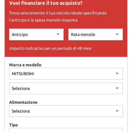
tracciamento
Vuoi finanziare il tuo acquisto?
che
Trova velocemente il tuo veicolo ideale specificando
adottiamo
per
l'anticipo e la spesa mensile massima
offrire
le
funzionalità
e
Importo indicativo per un periodo di 48 mesi
svolgere
le
attività
Marca e modello
di
seguito
descritte.
Per
ottenere
maggiori
informazioni
Alimentazione
sull'utilità
e
sul
Tipo
funzionamento
di