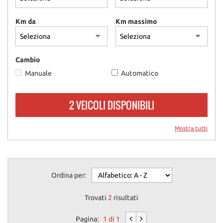
questi
strumenti
Km da
Km massimo
di
tracciamento
si
rimanda
Cambio
alla
Manuale
Automatico
cookie
policy.
Puoi
2 VEICOLI DISPONIBILI
rivedere
e
modificare
Mostra tutti
le
tue
scelte
in
Ordina per:
qualsiasi
momento.
Trovati
2
risultati
Pagina:
1 di 1