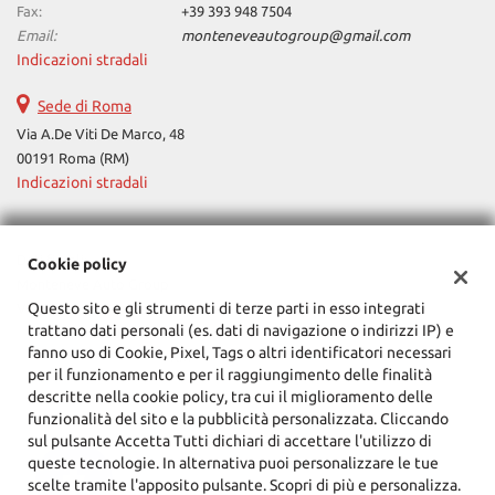
Fax:
+39 393 948 7504
Email:
monteneveautogroup@gmail.com
Indicazioni stradali
Sede di Roma
Via A.De Viti De Marco, 48
00191 Roma (RM)
Indicazioni stradali
Dati fiscali:
Cookie policy
Monteneve Auto Group
Questo sito e gli strumenti di terze parti in esso integrati
Via Cassia, 1777, Roma (RM)
trattano dati personali (es. dati di navigazione o indirizzi IP) e
C.F/P.IVA:
12090021002
fanno uso di Cookie, Pixel, Tags o altri identificatori necessari
Registro delle imprese:
RM
per il funzionamento e per il raggiungimento delle finalità
descritte nella cookie policy, tra cui il miglioramento delle
funzionalità del sito e la pubblicità personalizzata. Cliccando
sul pulsante Accetta Tutti dichiari di accettare l'utilizzo di
queste tecnologie. In alternativa puoi personalizzare le tue
scelte tramite l'apposito pulsante. Scopri di più e personalizza.