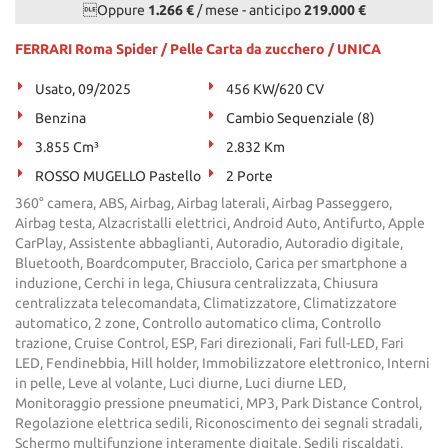
Oppure
1.266 €
/ mese
-
anticipo
219.000 €
FERRARI Roma Spider / Pelle Carta da zucchero / UNICA
Usato, 09/2025
456 KW/620 CV
Benzina
Cambio Sequenziale (8)
3.855 Cm³
2.832 Km
ROSSO MUGELLO Pastello
2 Porte
360° camera, ABS, Airbag, Airbag laterali, Airbag Passeggero,
Airbag testa, Alzacristalli elettrici, Android Auto, Antifurto, Apple
CarPlay, Assistente abbaglianti, Autoradio, Autoradio digitale,
Bluetooth, Boardcomputer, Bracciolo, Carica per smartphone a
induzione, Cerchi in lega, Chiusura centralizzata, Chiusura
centralizzata telecomandata, Climatizzatore, Climatizzatore
automatico, 2 zone, Controllo automatico clima, Controllo
trazione, Cruise Control, ESP, Fari direzionali, Fari full-LED, Fari
LED, Fendinebbia, Hill holder, Immobilizzatore elettronico, Interni
in pelle, Leve al volante, Luci diurne, Luci diurne LED,
Monitoraggio pressione pneumatici, MP3, Park Distance Control,
Regolazione elettrica sedili, Riconoscimento dei segnali stradali,
Schermo multifunzione interamente digitale, Sedili riscaldati,