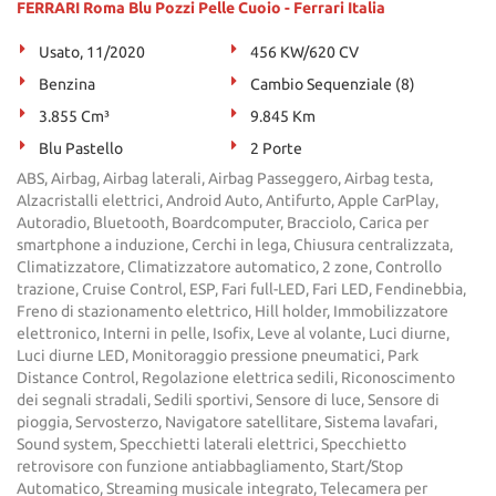
FERRARI Roma Blu Pozzi Pelle Cuoio - Ferrari Italia
Salva
le
Usato, 11/2020
456 KW/620 CV
impostazioni
Benzina
Cambio Sequenziale (8)
3.855 Cm³
9.845 Km
Blu Pastello
2 Porte
ABS, Airbag, Airbag laterali, Airbag Passeggero, Airbag testa,
Alzacristalli elettrici, Android Auto, Antifurto, Apple CarPlay,
Autoradio, Bluetooth, Boardcomputer, Bracciolo, Carica per
smartphone a induzione, Cerchi in lega, Chiusura centralizzata,
Climatizzatore, Climatizzatore automatico, 2 zone, Controllo
trazione, Cruise Control, ESP, Fari full-LED, Fari LED, Fendinebbia,
Freno di stazionamento elettrico, Hill holder, Immobilizzatore
elettronico, Interni in pelle, Isofix, Leve al volante, Luci diurne,
Luci diurne LED, Monitoraggio pressione pneumatici, Park
Distance Control, Regolazione elettrica sedili, Riconoscimento
dei segnali stradali, Sedili sportivi, Sensore di luce, Sensore di
pioggia, Servosterzo, Navigatore satellitare, Sistema lavafari,
Sound system, Specchietti laterali elettrici, Specchietto
retrovisore con funzione antiabbagliamento, Start/Stop
Automatico, Streaming musicale integrato, Telecamera per