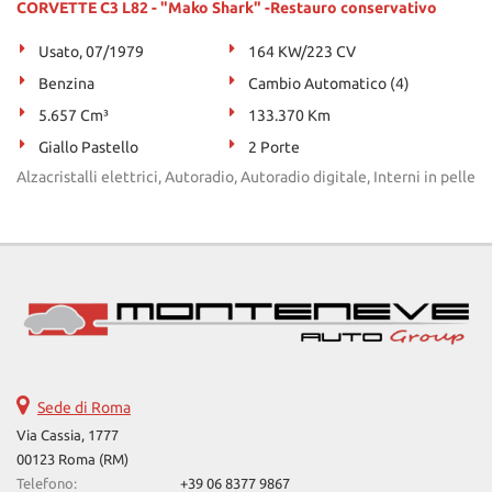
CORVETTE C3 L82 - "Mako Shark" -Restauro conservativo
Salva
le
Usato, 07/1979
164 KW/223 CV
impostazioni
Benzina
Cambio Automatico (4)
5.657 Cm³
133.370 Km
Giallo Pastello
2 Porte
Alzacristalli elettrici, Autoradio, Autoradio digitale, Interni in pelle
Sede di Roma
Via Cassia, 1777
00123 Roma (RM)
Telefono:
+39 06 8377 9867