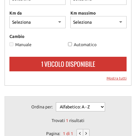
questi
strumenti
Km da
Km massimo
di
tracciamento
si
rimanda
Cambio
alla
Manuale
Automatico
cookie
policy.
Puoi
1 VEICOLO DISPONIBILE
rivedere
e
modificare
Mostra tutti
le
tue
scelte
in
Ordina per:
qualsiasi
momento.
Trovati
1
risultati
Pagina:
1 di 1