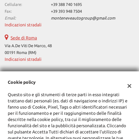
Cellulare:
+39 388 740 1695
Fax:
+39 393 948 7504
Email:
monteneveautogroup@gmail.com
Indicazioni stradali
Sede di Roma
Via A.De Viti De Marco, 48
00191 Roma (RM)
Indicazioni stradali
Dati fiscali:
Cookie policy
Monteneve Auto Group
Questo sito e gli strumenti di terze parti in esso integrati
Via Cassia, 1777, Roma (RM)
trattano dati personali (es. dati di navigazione o indirizzi IP) e
C.F/P.IVA:
12090021002
fanno uso di Cookie, Pixel, Tags o altri identificatori necessari
Registro delle imprese:
RM
per il funzionamento e per il raggiungimento delle finalità
descritte nella cookie policy, tra cui il miglioramento delle
funzionalità del sito e la pubblicità personalizzata. Cliccando
sul pulsante Accetta Tutti dichiari di accettare l'utilizzo di
queste tecnologie. In alternativa puoi personalizzare le tue