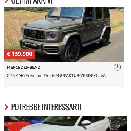
ULTIMI ARRIVI
€ 39.900
AUDI
S8 650CV MTM 4.0 TFSI Quattro Full Full
POTREBBE INTERESSARTI