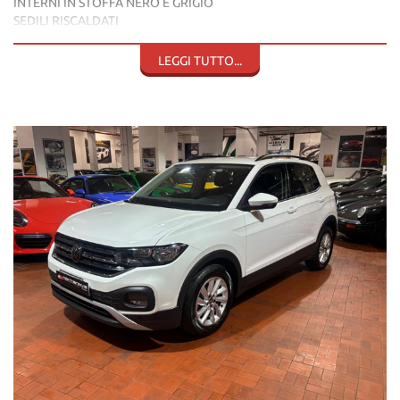
INTERNI IN STOFFA NERO E GRIGIO
SEDILI RISCALDATI
VIRTUAL COCKPIT
APPLE CARPLAY E ANDROID AUTO
LEGGI TUTTO...
CRUISE CONTROL
BRAKE ASSIST
VW DRIVE ASSIST
VOLANTE MULTIFUNZIONE
CLIMATIZZATORE
CERCHI IN LEGA
USB
SISTEMA AUTOMATICO LUCI
FENDINEBBIA
SENSORI DI PARCHEGGIO POSTERIORE
FARI LED
TUTTA LA DOTAZIONE ORIGINALE
TAGLIANDI VW
EURO 6D
OK PER NEOPATENTATI
FATTURABILE CON IVA ESPOSTA
POSSIBILITA' DI FINANZIARE L'INTERO IMPORTO IN SEDE