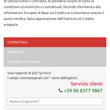
di sottoscrivere il contratto, di prendere visione di tutte le
condizioni economiche e contrattuali, facendo riferimento alle
Informazioni Europee di Base sul Credito ai Consumatori presso il
punto vendita. Salvo approvazione dell'Instituto di Credito
erogante.
CONTATTACI
Ho letto e accetto
l'informativa privacy
*
PERMUTA
Acconsento al trattamento dei miei dati per finalità di
marketing
RICHIEDI TEST DRIVE
Invia la tua richiesta
Vuoi saperne di più? Scrivici!
I campi contrassegnati con * sono obbligatori.
Servizio clienti
+39 06 8377 9867