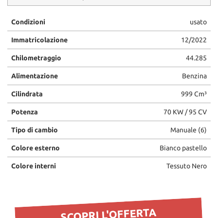
questi
strumenti
Condizioni
usato
di
tracciamento
Immatricolazione
12/2022
si
Chilometraggio
44.285
rimanda
alla
Alimentazione
Benzina
cookie
policy.
Cilindrata
999 Cm³
Puoi
rivedere
Potenza
70 KW / 95 CV
e
modificare
Tipo di cambio
Manuale (6)
le
tue
Colore esterno
Bianco pastello
scelte
in
Colore interni
Tessuto Nero
qualsiasi
momento.
SCOPRI L'OFFERTA