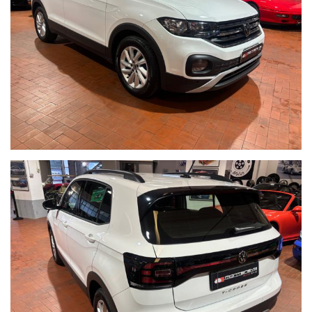
Hablamos espanol
Seguici su Facebook diventa fan:
https://www.facebook.com/Monteneveautogroup
------VUOI VENDERE LA TUA AUTO-------
ACQUISTIAMO LA VOSTRA AUTO PAGAMENTO IMMEDIATO
TRAMITE ASSEGNO CIRCOLARE DOPO VISIONE E PROVA
------CONTO VENDITA ED ASSISTENZA ALLA VENDITA------
SE VOLETE VENDERE LA VOSTRA AUTO SENZA DOVERVI
OCCUPARE DI TRATTATIVE E PAGAMENTI POSSIAMO
OCCUPARCENE NOI,METTIAMO A DISPOSIZIONE LA NOSTRA
SERIETA' E COMPETENZA,CUSTODIAMO LA VOSTRA VETTURA
NEL NOSTRO SHOWROOM,VALUTIAMO LE OFFERTE
PERVENUTECI E VI INFORMIAMO IN TEMPO REALE CERCANDO
SEMPRE DI TENERE CONTO DELLE VOSTRE ESIGENZE