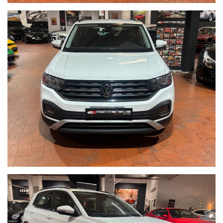
PREZZO NON VINCOLATO A FINANZIAMENTO
Per informazioni contatto diretto:
Federico Anversa cell. 0039 3939487504
Tommaso Costantini cell. 0039 3887401695
Matteo Anversa cell. 0039 3208836497
Telefono ufficio 0039 06.83779867
PER ULTERIORI FOTO VISITA: www.Montenevegroup.it
AUTO VISIBILE PRESSO LA NOSTRA SEDE IN VIA CASSIA 1777
ZONA LA STORTA / OLGIATA ROMA NORD
We speak english-Wir sprechen deutsch-Beszelunk magyarul-