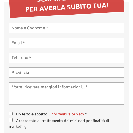
tta
PER AVERLA SUBITO TUA!
ti
mpre
Cookie necessari
litato
Cookie delle preferenze
Cookie per il miglioramento dell'esperienza utente
Cookie analitici
Cookie di marketing
Leggi
la
Ho letto e accetto
l'informativa privacy
*
cookie
Acconsento al trattamento dei miei dati per finalità di
policy
marketing