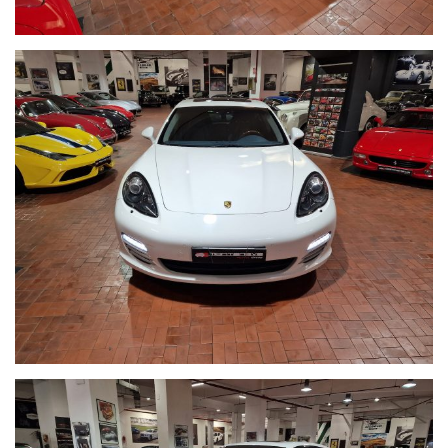
Visibile presso la nostra sede di via A.De Viti de Marco 48 Roma su
appuntamento
Per informazioni contatto diretto:
Federico Anversa cell. 0039 3939487504
Tommaso Costantini cell.0039 3887401695
Telefono ufficio 0039 06.83779867
PER MAGGIORI FOTO VISITA: www.Montenevegroup.it
We speak english-Wir sprechen deutsch-Beszelunk magyarul-
Hablamos espanol
Seguici su Facebook diventa fan: