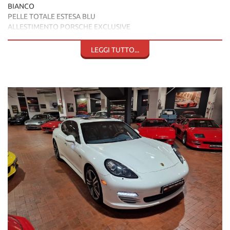
BIANCO
PELLE TOTALE ESTESA BLU
ALLESTIMENTO PORSCHE EXCLUSIVE
RADICA INTERNA PORSCHE EXCLUSIVE
TETTO APRIBILE
LEGGI TUTTO...
NAVIGATORE
XENON LED
REGOLAZIONE SEDILI ELETTRICA CON MEMORIE
VOLANTE IN PELLE E RADICA
CAMBIO AUTOMATICO E SEQUENZIALE PDK
KEY LESS ENTRY
REGOLAZIONE SOSPENSIONI
PACCHETTO CHRONO
SENSORI PARCHEGGIO
TELECAMERA
VETRI OSCURATI
IMPIANTO AUDIO BOSE
CLIMATIZZATORE
TAGLIANDI PORSCHE
TUTTA LA DOTAZIONE ORIGINALE
VETTURA ORIGINARIA MERCATO USA E IN ITALIA DAL 2019