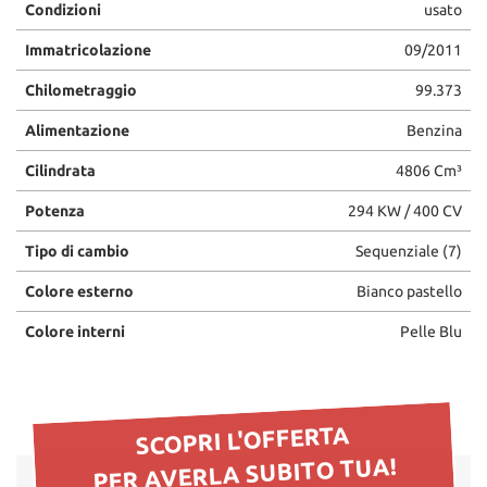
Condizioni
usato
questi
strumenti
Immatricolazione
09/2011
di
tracciamento
Chilometraggio
99.373
si
rimanda
Alimentazione
Benzina
alla
Cilindrata
4806 Cm³
cookie
policy.
Potenza
294 KW / 400 CV
Puoi
rivedere
Tipo di cambio
Sequenziale (7)
e
modificare
Colore esterno
Bianco pastello
le
tue
Colore interni
Pelle Blu
scelte
in
qualsiasi
momento.
SCOPRI L'OFFERTA
PER AVERLA SUBITO TUA!