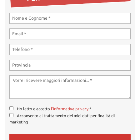
tta
ti
mpre
Cookie necessari
litato
Cookie delle preferenze
Cookie per il miglioramento dell'esperienza utente
Cookie analitici
Cookie di marketing
Ho letto e accetto
l'informativa privacy
*
Leggi
Acconsento al trattamento dei miei dati per finalità di
la
marketing
cookie
policy