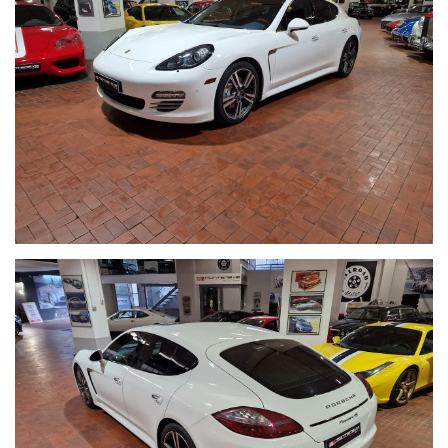
https://www.facebook.com/Montenevegroup
------VUOI VENDERE LA TUA AUTO------
ACQUISTIAMO LA VOSTRA AUTO PAGAMENTO IMMEDIATO
TRAMITE ASSEGNO CIRCOLARE DOPO VISIONE E PROVA
------CONTO VENDITA ED ASSISTENZA ALLA VENDITA------
SE VOLETE VENDERE LA VOSTRA AUTO SENZA DOVERVI
OCCUPARE DI TRATTATIVE E PAGAMENTI POSSIAMO
OCCUPARCENE NOI,METTIAMO A DISPOSIZIONE LA NOSTRA
SERIETA' E COMPETENZA,CUSTODIAMO LA VOSTRA VETTURA
NEL NOSTRO SHOWROOM,VALUTIAMO LE OFFERTE
PERVENUTECI E VI INFORMIAMO IN TEMPO REALE CERCANDO
SEMPRE DI TENERE CONTO DELLE VOSTRE ESIGENZE