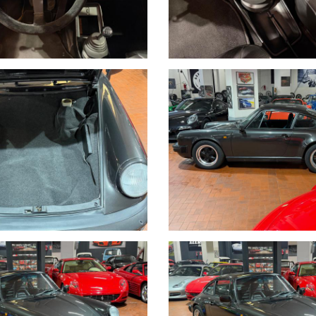
 BONIFICO BANCARIO IMMEDIATO DOPO VISIONE E PROVA
DI TRATTATIVE E PAGAMENTI POSSIAMO OCCUPARCENE NOI, METTIAM
WROOM,VALUTIAMO LE OFFERTE PERVENUTECI E VI INFORMIAMO I