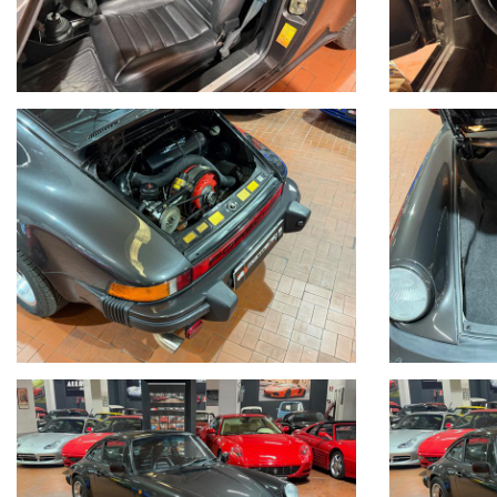
We speak english-Wir sprechen deutsch
Seguici su Facebook diventa fan:
https://www.facebook.com/Montenevesupercar&vintage
https://www.facebook.com/Montenevegroup
_____VUOI VENDERE LA TUA AUTO_____
ACQUISTIAMO LA VOSTRA AUTO PAGAMENTO IMMEDIATO TRAMITE
_____CONTO VENDITA ED ASSISTENZA ALLA VENDITA_____
SE VOLETE VENDERE LA VOSTRA AUTO SENZA DOVERVI OCCUPARE 
COMPETENZA,CUSTODIAMO LA VOSTRA VETTURA NEL NOSTRO SHO
VOSTRE ESIGENZE