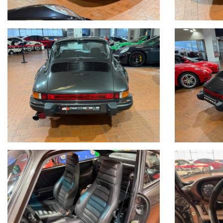
Volante sportivo in Alcantara
Volante originale disponibile
Scarico sportivo in acciaio +7CV
Disponibile scarico originale
Disponibile tutta la lista completa e dettagliata di tutti i lavori esegu
Visibile presso la nostra sede di via A.De Viti de Marco 48 Roma 
Per informazioni contatto diretto:
Federico Anversa cell./ Whatsapp 0039 3939487504
Tommaso Costantini cell. / Whatsapp 0039 3887401695
Telefono ufficio 0039 06.83779867 - 0039 06.39915336
PER MAGGIORI FOTO VISITA: www.Montenevegroup.it