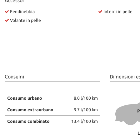
Accessori
questi
Fendinebbia
Interni in pelle
strumenti
di
Volante in pelle
tracciamento
si
rimanda
alla
cookie
policy.
Puoi
rivedere
e
Consumi
Dimensioni e
modificare
le
tue
Consumo urbano
8.0 l/100 km
scelte
in
Consumo extraurbano
9.7 l/100 km
P
qualsiasi
momento.
Consumo combinato
13.4 l/100 km
L