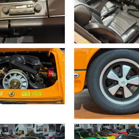
 BONIFICO BANCARIO IMMEDIATO DOPO VISIONE E PROVA
DI TRATTATIVE E PAGAMENTI POSSIAMO OCCUPARCENE NOI, METTIAM
WROOM,VALUTIAMO LE OFFERTE PERVENUTECI E VI INFORMIAMO I