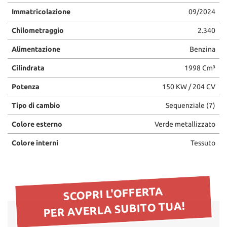
questi
Immatricolazione
09/2024
strumenti
di
Chilometraggio
2.340
tracciamento
Alimentazione
Benzina
si
rimanda
Cilindrata
1998 Cm³
alla
cookie
Potenza
150 KW / 204 CV
policy.
Puoi
Tipo di cambio
Sequenziale (7)
rivedere
e
Colore esterno
Verde metallizzato
modificare
le
Colore interni
Tessuto
tue
scelte
in
qualsiasi
SCOPRI L'OFFERTA
momento.
PER AVERLA SUBITO TUA!