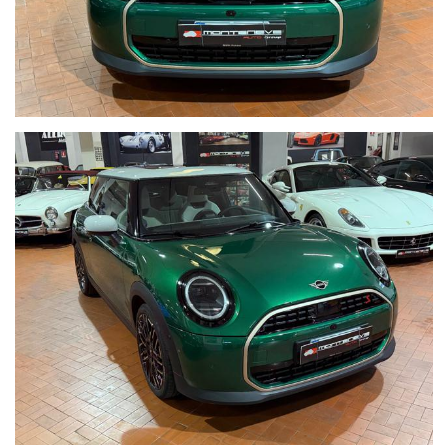
Telefono ufficio 0039 06.83779867
PER MAGGIORI FOTO VISITA: www.Montenevegroup.it
We speak english-Wir sprechen deutsch
Seguici su Facebook diventa fan:
https://www.facebook.com/Montenevesupercar&vintage
https://www.facebook.com/Montenevegroup
_____VUOI VENDERE LA TUA AUTO_____
ACQUISTIAMO LA VOSTRA AUTO PAGAMENTO IMMEDIATO
TRAMITE BONIFICO BANCARIO DOPO VISIONE E PROVA
_____CONTO VENDITA ED ASSISTENZA ALLA VENDITA_____
SE VOLETE VENDERE LA VOSTRA AUTO SENZA DOVERVI
OCCUPARE DI TRATTATIVE E PAGAMENTI POSSIAMO