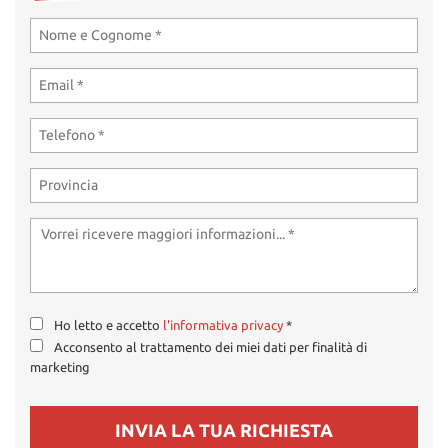
tta
ti
mpre
Cookie necessari
litato
Cookie delle preferenze
Cookie per il miglioramento dell'esperienza utente
Cookie analitici
Cookie di marketing
Ho letto e accetto
l'informativa privacy
*
Acconsento al trattamento dei miei dati per finalità di
Leggi
marketing
la
cookie
policy
INVIA LA TUA RICHIESTA