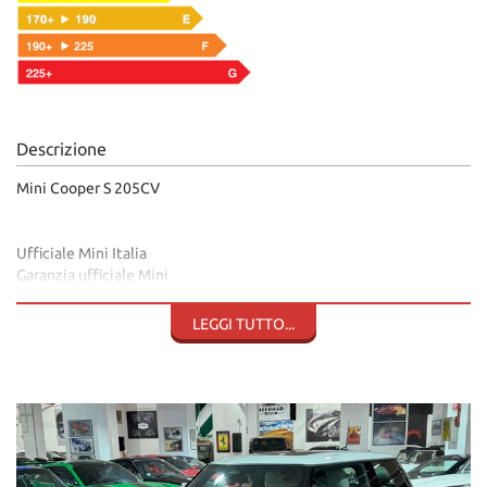
Descrizione
Mini Cooper S 205CV
Ufficiale Mini Italia
Garanzia ufficiale Mini
Pari al nuovo
2340KM
LEGGI TUTTO...
Unico proprietario
Tagliandi inclusi fino a 60.000km o 5 anni
Verde metallizzato
Pelle totale ivory
Cambio automatico e sequenziale
Fari led
Luci ambiente