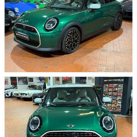
Cerchi in lega
Tetto bianco
Telecamere 360
Sedili Riscaldabili
Harman Kardon
Drive Assist
Navigatore
Bluetooth
Tetto Panorama
Key less go
Visibile presso la nostra sede di via A.De Viti de Marco 48 Roma
Per informazioni contatto diretto:
Federico Anversa cell. 0039 3939487504
Tommaso Costantini cell.0039 3887401695