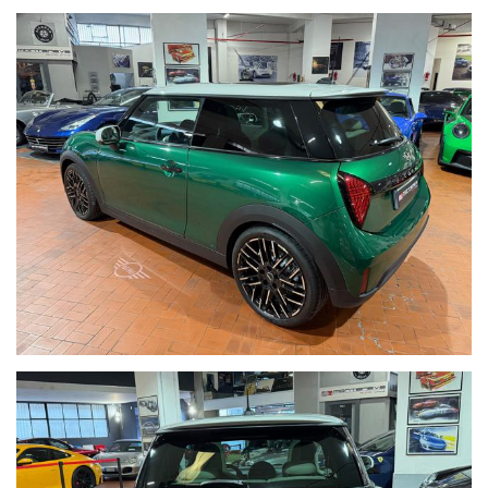
OCCUPARCENE NOI, METTIAMO A DISPOSIZIONE LA NOSTRA
SERIETA' E COMPETENZA,CUSTODIAMO LA VOSTRA VETTURA
NEL NOSTRO SHOWROOM,VALUTIAMO LE OFFERTE
PERVENUTECI E VI INFORMIAMO IN TEMPO REALE CERCANDO
SEMPRE DI TENERE CONTO DELLE VOSTRE ESIGENZE