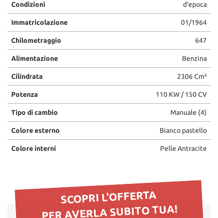
Condizioni
d'epoca
questi
strumenti
Immatricolazione
01/1964
di
tracciamento
Chilometraggio
647
si
rimanda
Alimentazione
Benzina
alla
Cilindrata
2306 Cm³
cookie
policy.
Potenza
110 KW / 150 CV
Puoi
rivedere
Tipo di cambio
Manuale (4)
e
modificare
Colore esterno
Bianco pastello
le
tue
Colore interni
Pelle Antracite
scelte
in
qualsiasi
momento.
SCOPRI L'OFFERTA
PER AVERLA SUBITO TUA!