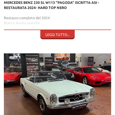
MERCEDES BENZ 230 SL W113 "PAGODA" ISCRITTA ASI -
RESTAURATA 2024- HARD TOP NERO
Restauro completo del 2024
Bianco Avorio pastello
Interni neri pelle totale
Hard Top nero
LEGGI TUTTO...
Radio Becker con antenna telescopica
Volante nero
Capote in tela
Cerchi con coppe nere e bordi cromati
Fari fendinebbia anteriori
Matching number
Matching Colours
Visibile presso la nostra sede di via A.De Viti de Marco 48 Roma