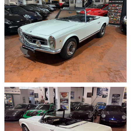
ACQUISTIAMO LA VOSTRA AUTO PAGAMENTO IMMEDIATO
TRAMITE BONIFICO BANCARIO DOPO VISIONE E PROVA
_____CONTO VENDITA ED ASSISTENZA ALLA VENDITA_____
SE VOLETE VENDERE LA VOSTRA AUTO SENZA DOVERVI
OCCUPARE DI TRATTATIVE E PAGAMENTI POSSIAMO
OCCUPARCENE NOI, METTIAMO A DISPOSIZIONE LA NOSTRA
SERIETA' E COMPETENZA,CUSTODIAMO LA VOSTRA VETTURA
NEL NOSTRO SHOWROOM,VALUTIAMO LE OFFERTE
PERVENUTECI E VI INFORMIAMO IN TEMPO REALE CERCANDO
SEMPRE DI TENERE CONTO DELLE VOSTRE ESIGENZE