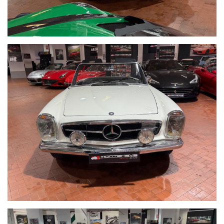
Per informazioni contatto diretto:
Federico Anversa cell. 0039 3939487504
Tommaso Costantini cell.0039 3887401695
Giovanni Perrone cell. 0039 3314258346
Telefono ufficio 0039 06.83779867
PER MAGGIORI FOTO VISITA: www.Montenevegroup.it
We speak english-Wir sprechen deutsch
Seguici su Facebook diventa fan:
https://www.facebook.com/Montenevesupercar&vintage
https://www.facebook.com/Montenevegroup
_____VUOI VENDERE LA TUA AUTO_____