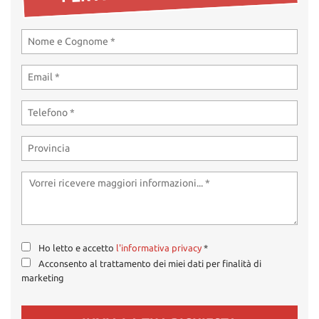
tta
ti
mpre
Cookie necessari
litato
Cookie delle preferenze
Cookie per il miglioramento dell'esperienza utente
Cookie analitici
Cookie di marketing
Ho letto e accetto
l'informativa privacy
*
Leggi
Acconsento al trattamento dei miei dati per finalità di
la
marketing
cookie
policy