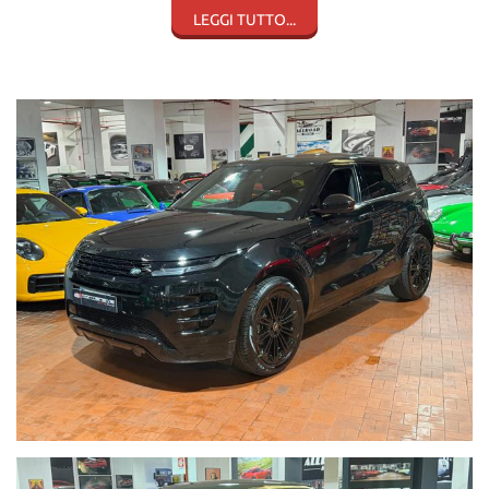
Pelle Nera
LEGGI TUTTO...
Navigatore
Led
Sedili riscaldabili
Tettino Apribile Panorama
Cerchi in lega
Trazione integrale
Cruise Control
Audio Meridian
Land Rover Drive Assist
Telecamere
Sensori Parcheggio
Cambio automatico e sequenziale
Vetri oscurati
Prezzo comprensivo di iva esposta
Visibile presso la nostra sede di via A.De Viti de Marco 48 Roma
Riceviamo su appuntamento