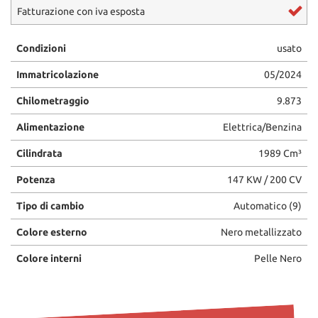
Fatturazione con iva esposta
questi
strumenti
di
Condizioni
usato
tracciamento
si
Immatricolazione
05/2024
rimanda
alla
Chilometraggio
9.873
cookie
Alimentazione
Elettrica/Benzina
policy.
Puoi
Cilindrata
1989 Cm³
rivedere
e
Potenza
147 KW / 200 CV
modificare
le
Tipo di cambio
Automatico (9)
tue
scelte
Colore esterno
Nero metallizzato
in
qualsiasi
Colore interni
Pelle Nero
momento.