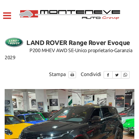
HOME
Le
tue
preferenze
LISTA VEICOLI
di
consenso
LAND ROVER Range Rover Evoque
AZIENDA
Il
P200 MHEV AWD SE-Unico proprietario-Garanzia
seguente
2029
pannello
ACQUISTIAMO USATO
ti
consente
Stampa
Condividi
di
ASSISTENZA
esprimere
le
tue
CONTATTI
preferenze
di
consenso
ENGLISH
alle
tecnologie
di