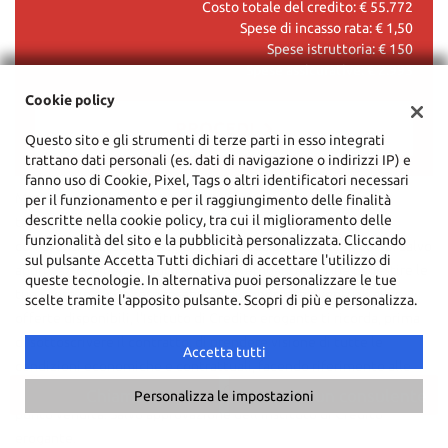
Costo totale del credito: €
55.772
Spese di incasso rata: €
1,50
Spese istruttoria: €
150
Spese assicurative: €
2.993
Cookie policy
PROCEDI
Questo sito e gli strumenti di terze parti in esso integrati
trattano dati personali (es. dati di navigazione o indirizzi IP) e
fanno uso di Cookie, Pixel, Tags o altri identificatori necessari
Contattaci
Messaggio pubblicitario con finalità promozionale. I valori in
per il funzionamento e per il raggiungimento delle finalità
descritte nella cookie policy, tra cui il miglioramento delle
tabella sono indicativi e IVA inclusa. La rata finanziaria è
funzionalità del sito e la pubblicità personalizzata. Cliccando
comprensiva di spese RID. Offerta valida per il mese in corso. Salvo
sul pulsante Accetta Tutti dichiari di accettare l'utilizzo di
approvazione dell'istituto di credito erogante. Al fine di gestire le
queste tecnologie. In alternativa puoi personalizzare le tue
tue spese in modo responsabile e di conoscere eventuali altre
scelte tramite l'apposito pulsante. Scopri di più e personalizza.
offerte disponibili, l'Istituto di Credito erogante ti ricorda, prima
di sottoscrivere il contratto, di prendere visione di tutte le
Accetta tutti
condizioni economiche e contrattuali, facendo riferimento alle
Informazioni Europee di Base sul Credito ai Consumatori presso il
Chiama
Contatta un consulente
Personalizza le impostazioni
punto vendita. Salvo approvazione dell'Instituto di Credito
erogante.