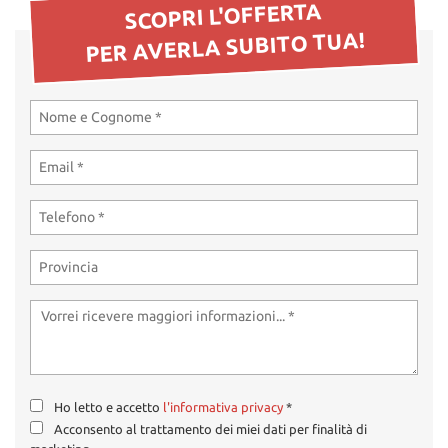
tta
SCOPRI L'OFFERTA
ti
PER AVERLA SUBITO TUA!
mpre
Cookie necessari
litato
Cookie delle preferenze
Cookie per il miglioramento dell'esperienza utente
Cookie analitici
Cookie di marketing
Leggi
la
cookie
Ho letto e accetto
l'informativa privacy
*
policy
Acconsento al trattamento dei miei dati per finalità di