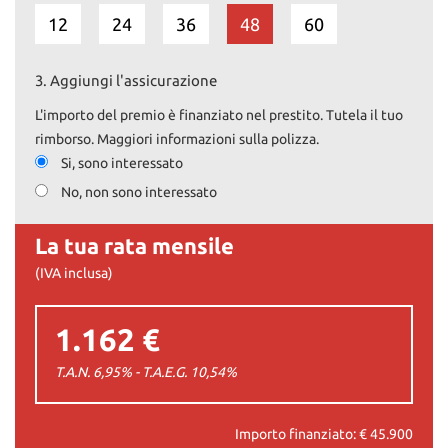
12
24
36
48
60
3.
Aggiungi l'assicurazione
L'importo del premio è finanziato nel prestito. Tutela il tuo
rimborso. Maggiori informazioni sulla polizza.
Si, sono interessato
No, non sono interessato
La tua rata mensile
(IVA inclusa)
1.162 €
T.A.N. 6,95% - T.A.E.G.
10,54
%
Importo finanziato: €
45.900