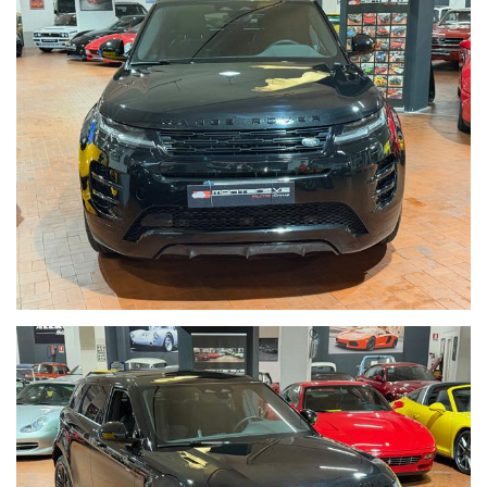
Per informazioni contatto diretto:
Federico Anversa cell./ Whatsapp 0039 3939487504
Tommaso Costantini cell. / Whatsapp 0039 3887401695
Telefono ufficio 0039 06.83779867 - 0039 06.39915336
PER MAGGIORI FOTO VISITA: www.Montenevegroup.it
We speak english-Wir sprechen deutsch
Seguici su Facebook diventa fan:
https://www.facebook.com/Montenevesupercar&vintage
https://www.facebook.com/Montenevegroup
_____VUOI VENDERE LA TUA AUTO_____
ACQUISTIAMO LA VOSTRA AUTO PAGAMENTO IMMEDIATO
TRAMITE BONIFICO BANCARIO IMMEDIATO DOPO VISIONE E