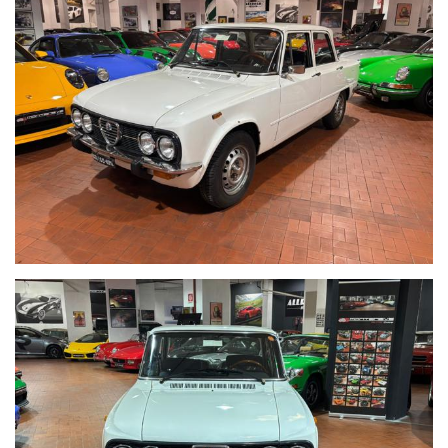
Libretto tagliandi originale
Tagliandi Alfa Romeo
Venduta da concessionaria Alfa di Roma
Attrezzi originali e porta attrezzi
Ruota di scorta mai utilizzata
Interni in Stoffa azzurra
Radica
Volante in legno
Adesivi Originali dell'epoca
Sempre conservata in garage
NO RUGGINE
In alcuni punti e' stato passato un componente siliconico per
prevenire eventuale ruggine (rimovibile)
Impossibile trovare una Giulia in queste condizioni di originalita'
Disponibili per qualsiasi controllo della vettura
Chilometraggio certificato
Tagliando completo 06/2026
Perfettamente funzionante