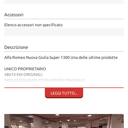
Salva
le
Accessori
impostazioni
Elenco accessori non specificato
Descrizione
Alfa Romeo Nuova Giulia Super 1300 Una delle ultime prodotte
UNICO PROPRIETARIO
48674 KM ORIGINALI
NON RESTAURATA TOTALMENTE ORIGINALE
CONSERVATA
NO RUGGINE - PERFETTA
LEGGI TUTTO...
Targa Roma originale
Tutti i Documenti originali
Tutta la documentazione originale dell'epoca
Plastiche originali posteriori
I sedili anteriori erano compresi con foderane Alfa quindi come
nuovi