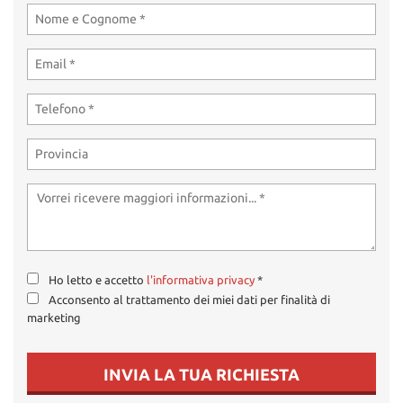
tta
ti
mpre
Cookie necessari
litato
Cookie delle preferenze
Cookie per il miglioramento dell'esperienza utente
Cookie analitici
Cookie di marketing
Ho letto e accetto
l'informativa privacy
*
Acconsento al trattamento dei miei dati per finalità di
marketing
Leggi
la
cookie
INVIA LA TUA RICHIESTA
policy