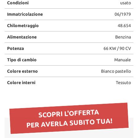
Condizioni
usato
questi
strumenti
Immatricolazione
06/1979
di
tracciamento
Chilometraggio
48.654
si
rimanda
Alimentazione
Benzina
alla
Potenza
66 KW / 90 CV
cookie
policy.
Tipo di cambio
Manuale
Puoi
rivedere
Colore esterno
Bianco pastello
e
modificare
Colore interni
Tessuto
le
tue
scelte
in
SCOPRI L'OFFERTA
qualsiasi
momento.
PER AVERLA SUBITO TUA!