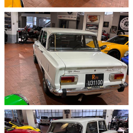
_____VUOI VENDERE LA TUA AUTO_____
ACQUISTIAMO LA VOSTRA AUTO PAGAMENTO IMMEDIATO
TRAMITE BONIFICO BANCARIO IMMEDIATO DOPO VISIONE E
PROVA
_____CONTO VENDITA ED ASSISTENZA ALLA VENDITA_____
SE VOLETE VENDERE LA VOSTRA AUTO SENZA DOVERVI
OCCUPARE DI TRATTATIVE E PAGAMENTI POSSIAMO
OCCUPARCENE NOI, METTIAMO A DISPOSIZIONE LA NOSTRA
SERIETA' E COMPETENZA,CUSTODIAMO LA VOSTRA VETTURA
NEL NOSTRO SHOWROOM,VALUTIAMO LE OFFERTE
PERVENUTECI E VI INFORMIAMO IN TEMPO REALE CERCANDO
SEMPRE DI TENERE CONTO DELLE VOSTRE ESIGENZE