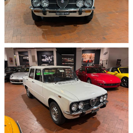
Visibile presso la nostra sede di via A.De Viti de Marco 48 Roma
Riceviamo su appuntamento
Per informazioni contatto diretto:
Federico Anversa cell./ Whatsapp 0039 3939487504
Tommaso Costantini cell. / Whatsapp 0039 3887401695
Telefono ufficio 0039 06.83779867 - 0039 06.39915336
PER MAGGIORI FOTO VISITA: www.Montenevegroup.it
We speak english-Wir sprechen deutsch
Seguici su Facebook diventa fan:
https://www.facebook.com/Montenevesupercar&vintage
https://www.facebook.com/Montenevegroup