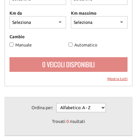
questi
strumenti
Km da
Km massimo
di
tracciamento
si
rimanda
Cambio
alla
Manuale
Automatico
cookie
policy.
Puoi
0 VEICOLI DISPONIBILI
rivedere
e
modificare
Mostra tutti
le
tue
scelte
in
Ordina per:
qualsiasi
momento.
Trovati
0
risultati