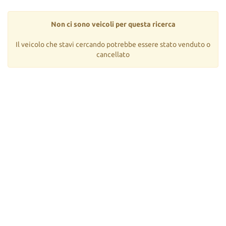
tta
ti
Non ci sono veicoli per questa ricerca
mpre
Il veicolo che stavi cercando potrebbe essere stato venduto o
Cookie necessari
litato
cancellato
Cookie delle preferenze
Cookie per il miglioramento dell'esperienza utente
Cookie analitici
Cookie di marketing
Leggi
la
cookie
policy