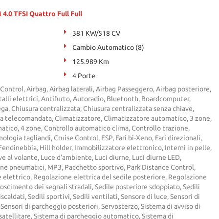
.0 TFSI Quattro Full Full
381 KW/518 CV
Cambio Automatico (8)
125.989 Km
4 Porte
Control, Airbag, Airbag laterali, Airbag Passeggero, Airbag posteriore,
talli elettrici, Antifurto, Autoradio, Bluetooth, Boardcomputer,
ega, Chiusura centralizzata, Chiusura centralizzata senza chiave,
ta telecomandata, Climatizzatore, Climatizzatore automatico, 3 zone,
tico, 4 zone, Controllo automatico clima, Controllo trazione,
ologia tagliandi, Cruise Control, ESP, Fari bi-Xeno, Fari direzionali,
Fendinebbia, Hill holder, Immobilizzatore elettronico, Interni in pelle,
ve al volante, Luce d'ambiente, Luci diurne, Luci diurne LED,
ne pneumatici, MP3, Pacchetto sportivo, Park Distance Control,
 elettrico, Regolazione elettrica del sedile posteriore, Regolazione
noscimento dei segnali stradali, Sedile posteriore sdoppiato, Sedili
scaldati, Sedili sportivi, Sedili ventilati, Sensore di luce, Sensori di
 Sensori di parcheggio posteriori, Servosterzo, Sistema di avviso di
satellitare, Sistema di parcheggio automatico, Sistema di