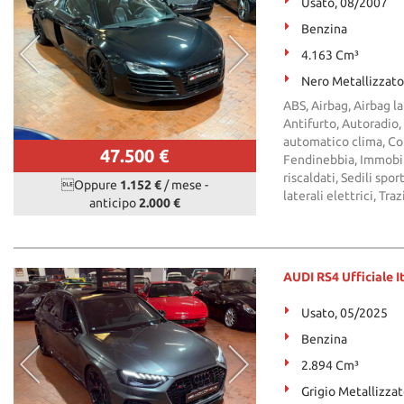
Usato, 08/2007
Benzina
4.163 Cm³
Nero Metallizzato
ABS, Airbag, Airbag la
Antifurto, Autoradio,
automatico clima, Con
47.500 €
Fendinebbia, Immobili
riscaldati, Sedili spo
Oppure
1.152 €
/ mese
-
laterali elettrici, Tra
anticipo
2.000 €
AUDI RS4 Ufficiale I
Usato, 05/2025
Benzina
2.894 Cm³
Grigio Metallizza