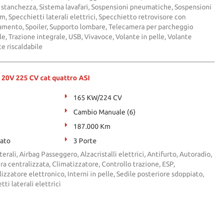
 stanchezza, Sistema lavafari, Sospensioni pneumatiche, Sospensioni
m, Specchietti laterali elettrici, Specchietto retrovisore con
amento, Spoiler, Supporto lombare, Telecamera per parcheggio
ile, Trazione integrale, USB, Vivavoce, Volante in pelle, Volante
e riscaldabile
 20V 225 CV cat quattro ASI
165 KW/224 CV
Cambio Manuale (6)
187.000 Km
zato
3 Porte
terali, Airbag Passeggero, Alzacristalli elettrici, Antifurto, Autoradio,
ra centralizzata, Climatizzatore, Controllo trazione, ESP,
zzatore elettronico, Interni in pelle, Sedile posteriore sdoppiato,
ti laterali elettrici