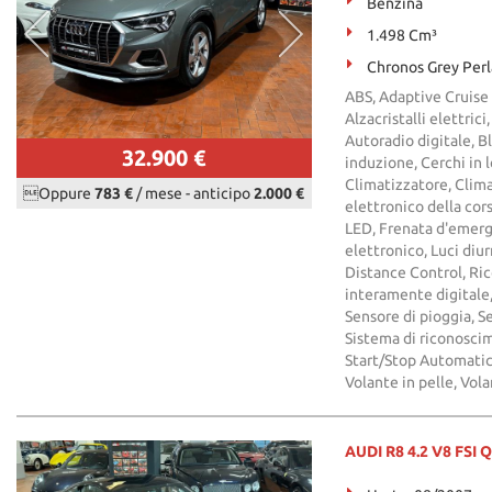
Benzina
1.498 Cm³
Chronos Grey Perl
ABS, Adaptive Cruise 
Alzacristalli elettric
Autoradio digitale, 
32.900 €
induzione, Cerchi in
Climatizzatore, Clim
Oppure
783 €
/ mese
-
anticipo
2.000 €
elettronico della corsi
LED, Frenata d'emerge
elettronico, Luci diu
Distance Control, Ri
interamente digitale, 
Sensore di pioggia, Se
Sistema di riconoscim
Start/Stop Automatic
Volante in pelle, Vol
AUDI R8 4.2 V8 FSI 