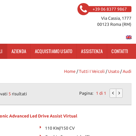
+39 06 8377 9867
Via Cassia, 1777
00123 Roma (RM)
LI
AZIENDA
ACQUISTIAMO USATO
ASSISTENZA
CONTATTI
Home
/
Tutti I Veicoli
/
Usato
/
Audi
Pagina:
1 di 1
ovati
5
risultati
onic Advanced Led Drive Assist Virtual
110 KW/150 CV