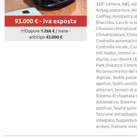
360° camera, ABS, Ada
Airbag posteriore, Air
CarPlay, Assistente a
93.000 €
- iva esposta
Bracciolo, Cerchi in 
Chiusura centralizzat
Oppure
1.266 €
/ mese
-
Climatizzatore, Clim
anticipo
43.000 €
Controllo automatico 
Controllo vocale, Crui
Hill holder, Interni i
diurne, Luci diurne 
Park Distance Control
Riconoscimento dei s
digitale, Sedile passe
sportivi, Sedili venti
anteriori, Sensori di 
Sistema di chiamata 
automatico, Sistema d
sportive, Sound syste
funzione antiabbagli
integrato, Supporto l
screen, Trazione inte