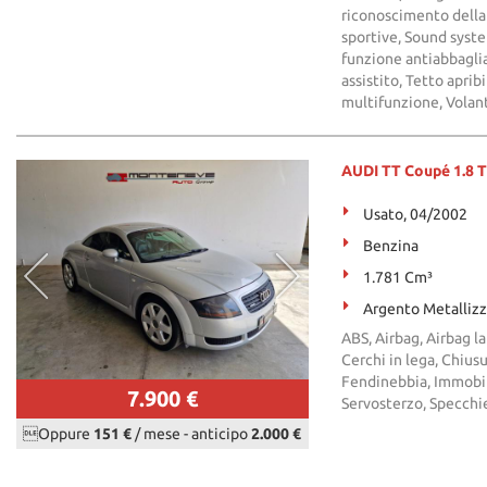
riconoscimento della
sportive, Sound syste
funzione antiabbagli
assistito, Tetto aprib
multifunzione, Volant
AUDI TT Coupé 1.8 T
Usato, 04/2002
Benzina
1.781 Cm³
Argento Metalliz
ABS, Airbag, Airbag la
Cerchi in lega, Chiusu
Fendinebbia, Immobili
7.900 €
Servosterzo, Specchiet
Oppure
151 €
/ mese
-
anticipo
2.000 €