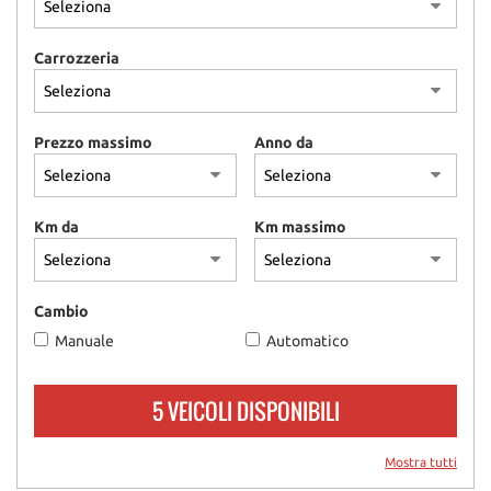
questi
strumenti
Carrozzeria
di
tracciamento
si
rimanda
Prezzo massimo
Anno da
alla
cookie
policy.
Puoi
Km da
Km massimo
rivedere
e
modificare
le
Cambio
tue
Manuale
Automatico
scelte
in
qualsiasi
5 VEICOLI DISPONIBILI
momento.
Mostra tutti