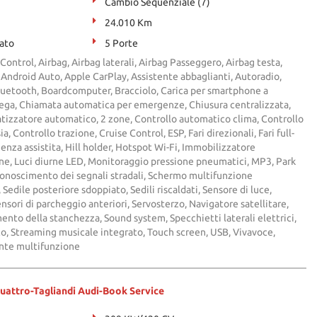
Cambio Sequenziale (7)
24.010 Km
ato
5 Porte
Control, Airbag, Airbag laterali, Airbag Passeggero, Airbag testa,
i, Android Auto, Apple CarPlay, Assistente abbaglianti, Autoradio,
Bluetooth, Boardcomputer, Bracciolo, Carica per smartphone a
 lega, Chiamata automatica per emergenze, Chiusura centralizzata,
atizzatore automatico, 2 zone, Controllo automatico clima, Controllo
a, Controllo trazione, Cruise Control, ESP, Fari direzionali, Fari full-
nza assistita, Hill holder, Hotspot Wi-Fi, Immobilizzatore
rne, Luci diurne LED, Monitoraggio pressione pneumatici, MP3, Park
conoscimento dei segnali stradali, Schermo multifunzione
Sedile posteriore sdoppiato, Sedili riscaldati, Sensore di luce,
nsori di parcheggio anteriori, Servosterzo, Navigatore satellitare,
ento della stanchezza, Sound system, Specchietti laterali elettrici,
o, Streaming musicale integrato, Touch screen, USB, Vivavoce,
ante multifunzione
Quattro-Tagliandi Audi-Book Service