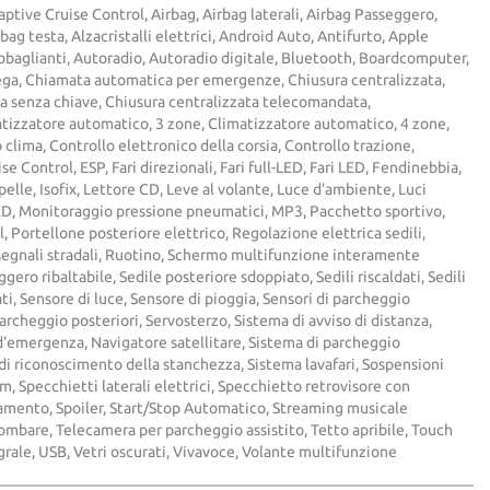
ptive Cruise Control, Airbag, Airbag laterali, Airbag Passeggero,
bag testa, Alzacristalli elettrici, Android Auto, Antifurto, Apple
bbaglianti, Autoradio, Autoradio digitale, Bluetooth, Boardcomputer,
lega, Chiamata automatica per emergenze, Chiusura centralizzata,
a senza chiave, Chiusura centralizzata telecomandata,
atizzatore automatico, 3 zone, Climatizzatore automatico, 4 zone,
clima, Controllo elettronico della corsia, Controllo trazione,
se Control, ESP, Fari direzionali, Fari full-LED, Fari LED, Fendinebbia,
n pelle, Isofix, Lettore CD, Leve al volante, Luce d'ambiente, Luci
LED, Monitoraggio pressione pneumatici, MP3, Pacchetto sportivo,
, Portellone posteriore elettrico, Regolazione elettrica sedili,
egnali stradali, Ruotino, Schermo multifunzione interamente
ggero ribaltabile, Sedile posteriore sdoppiato, Sedili riscaldati, Sedili
lati, Sensore di luce, Sensore di pioggia, Sensori di parcheggio
parcheggio posteriori, Servosterzo, Sistema di avviso di distanza,
d'emergenza, Navigatore satellitare, Sistema di parcheggio
i riconoscimento della stanchezza, Sistema lavafari, Sospensioni
m, Specchietti laterali elettrici, Specchietto retrovisore con
amento, Spoiler, Start/Stop Automatico, Streaming musicale
ombare, Telecamera per parcheggio assistito, Tetto apribile, Touch
grale, USB, Vetri oscurati, Vivavoce, Volante multifunzione