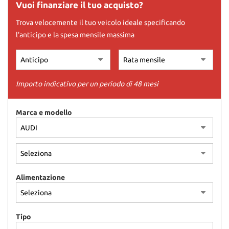
tracciamento
Vuoi finanziare il tuo acquisto?
che
Trova velocemente il tuo veicolo ideale specificando
adottiamo
per
l'anticipo e la spesa mensile massima
offrire
le
funzionalità
e
Importo indicativo per un periodo di 48 mesi
svolgere
le
attività
Marca e modello
di
seguito
descritte.
Per
ottenere
maggiori
informazioni
Alimentazione
sull'utilità
e
sul
Tipo
funzionamento
di