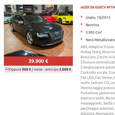
AUDI S8 650CV MTM 4
Usato, 10/2013
Benzina
3.993 Cm³
Nero Metallizzato
ABS, Adaptive Cruise 
Airbag testa, Alzacris
Bracciolo, Cerchi in l
39.900 €
Chiusura centralizza
Climatizzatore automa
Oppure
960 €
/ mese
-
anticipo
2.000 €
Controllo vocale, Cron
Fari LED, Fari Xenon, 
Isofix, Lettore CD, Le
Monitoraggio pressio
Portellone posteriore
elettrica sedili, Rico
massaggianti, Sedili ri
parcheggio anteriori,
distanza, Navigatore 