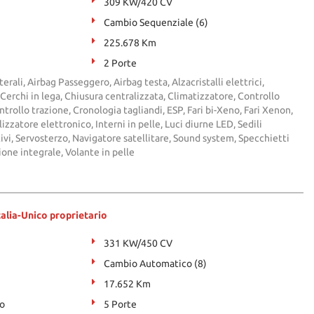
309 KW/420 CV
Cambio Sequenziale (6)
225.678 Km
2 Porte
terali, Airbag Passeggero, Airbag testa, Alzacristalli elettrici,
 Cerchi in lega, Chiusura centralizzata, Climatizzatore, Controllo
trollo trazione, Cronologia tagliandi, ESP, Fari bi-Xeno, Fari Xenon,
zzatore elettronico, Interni in pelle, Luci diurne LED, Sedili
rtivi, Servosterzo, Navigatore satellitare, Sound system, Specchietti
zione integrale, Volante in pelle
talia-Unico proprietario
331 KW/450 CV
Cambio Automatico (8)
17.652 Km
to
5 Porte