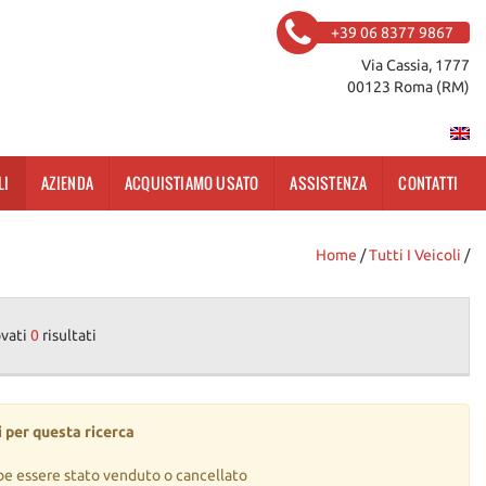
+39 06 8377 9867
Via Cassia, 1777
00123 Roma (RM)
LI
AZIENDA
ACQUISTIAMO USATO
ASSISTENZA
CONTATTI
Home
/
Tutti I Veicoli
/
ovati
0
risultati
 per questa ricerca
be essere stato venduto o cancellato