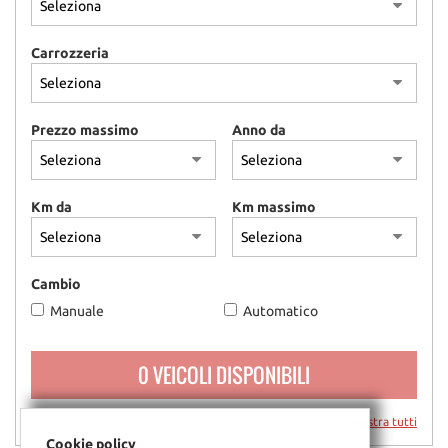
questi
strumenti
Carrozzeria
di
tracciamento
si
rimanda
Prezzo massimo
Anno da
alla
cookie
policy.
Puoi
Km da
Km massimo
rivedere
e
modificare
le
Cambio
tue
Manuale
Automatico
scelte
in
qualsiasi
0 VEICOLI DISPONIBILI
momento.
Mostra tutti
Cookie policy