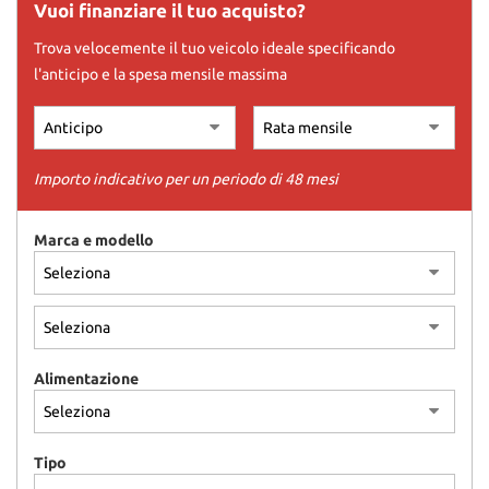
tracciamento
Vuoi finanziare il tuo acquisto?
che
Trova velocemente il tuo veicolo ideale specificando
adottiamo
per
l'anticipo e la spesa mensile massima
offrire
le
funzionalità
e
Importo indicativo per un periodo di 48 mesi
svolgere
le
attività
Marca e modello
di
seguito
descritte.
Per
ottenere
maggiori
informazioni
Alimentazione
sull'utilità
e
sul
Tipo
funzionamento
di