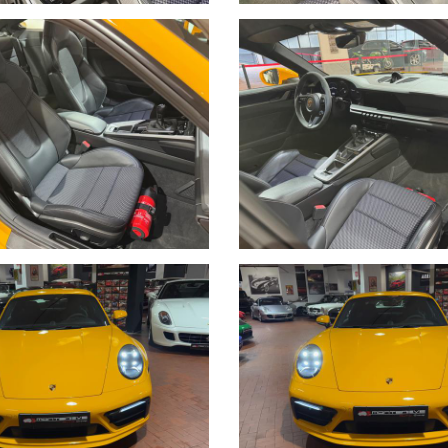
 BONIFICO BANCARIO DOPO VISIONE E PROVA
DI TRATTATIVE E PAGAMENTI POSSIAMO OCCUPARCENE NOI, METTIAM
WROOM,VALUTIAMO LE OFFERTE PERVENUTECI E VI INFORMIAMO I