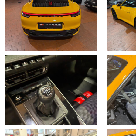
• Gestione della comunicazione Porsche
• PCM - Navigazione touch screen
• PCM - Telefono
• PCM - Controllo vocale
• Porsche Connect Plus
• Bluetooth
• WLAN
• Apple Carplay
• Sistema di localizzazione dei veicoli Porsche Plus
• Cruise Control
• Fari Full LED
• Porsche Dynamic Light System Plus (PDLS+)
• Luci di svolta dinamiche
• Luci di marcia diurna a LED a 4 punti
• Sistema di monitoraggio della pressione dei pneumatici (RDK)
• Sistema di localizzazione dei veicoli Porsche Plus
• Sistema di assistenza alla guida: sistema di avviso di collisione con 
• Sistema di assistenza alla guida: riconoscimento dei pedoni
• Sistema di assistenza alla guida: Hill-assist
• Telecamera frontale e posteriore
• Assistente al cambio di corsia
• Estintore