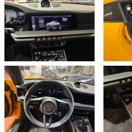
• Accensione automatica delle luci di marcia
• Sensore pioggia
• Cambio manuale Porsche a 7 marce
• 4 ruote sterzanti
• Gestione delle sospensioni attive Porsche(PASM)
• Telaio sportivo ribassato -10mm
• Gestione della stabilità Porsche (PSM)
Tutta la dotazione originale
Tutti i tagliandi Porsche
Tagliando Porsche 02/2026
Pellicola PPF protettiva frontale
Prezzo comprensivo di iva
Visibile presso la nostra sede di via A.De Viti de Marco 48 Roma
Per informazioni contatto diretto:
Federico Anversa cell. 0039 3939487504