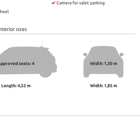
Camera for valet parking
heel
nterior sizes
pproved seats: 4
Width: 1,30 m
Length: 4,52 m
Width: 1,85 m