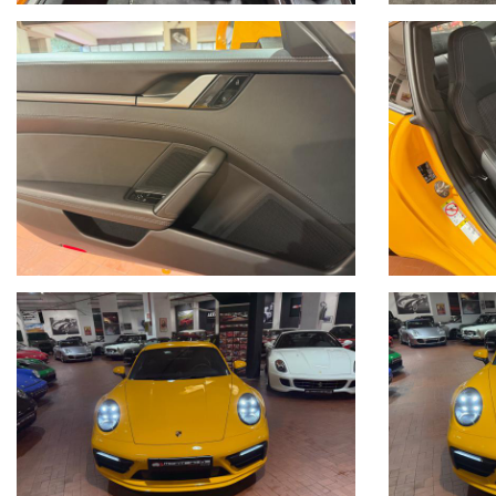
Tommaso Costantini cell.0039 3887401695
Telefono ufficio 0039 06.83779867
PER MAGGIORI FOTO VISITA: www.Montenevegroup.it
We speak english-Wir sprechen deutsch
Seguici su Facebook diventa fan:
https://www.facebook.com/Montenevesupercar&vintage
https://www.facebook.com/Montenevegroup
_____VUOI VENDERE LA TUA AUTO_____
ACQUISTIAMO LA VOSTRA AUTO PAGAMENTO IMMEDIATO TRAMITE
_____CONTO VENDITA ED ASSISTENZA ALLA VENDITA_____
SE VOLETE VENDERE LA VOSTRA AUTO SENZA DOVERVI OCCUPARE 
COMPETENZA,CUSTODIAMO LA VOSTRA VETTURA NEL NOSTRO SHO