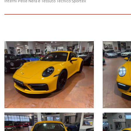
Interni Pelle Nera e Tessuto Tecnico Sportex
• Sedili sportivi regolabili elettricamente
• Riscaldamento dei sedili
• Pacchetto Sport Chrono Plus
• Telecamera posteriore
• Volante sportivo GT in Alcantara
• Volante riscaldato
• Cuciture bianche
• Cruscotto in pelle
• Pacchetto interni: GTS
• Climatizzatore automatico bizona
• Pacchetto esterno SportDesign
• Paraurti anteriore SportDesign
• Paraurti posteriore SportDesign
• Impianto di scarico sportivo
• Terminali di scarico Techart Carbon
• Ruota Carrera Classic da 20/21 pollici verniciata in nero lucido
• Parkassist anteriore e posteriore
• Colore extraserie Giallo Signal PTS
• ⁠Pinze freno verniciate rosse
• Serbatoio da 90 litri
• Radio digitale DAB+