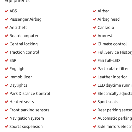
Equipments
please
ABS
Airbag
refer
to
Passenger Airbag
Airbag head
the
Antitheft
Car radio
cookie
policy.
Boardcomputer
Armrest
You
Central locking
Climate control
can
Traction control
Full Service Histor
review
and
ESP
Fari full-LED
change
Fog light
Particulate filter
your
choices
Immobilizer
Leather interior
at
Daylights
LED daytime runni
any
Park Distance Control
Electrically adjust
time.
Heated seats
Sport seats
Front parking sensors
Rear parking senso
ept
Navigation system
Automatic parking
l
Sports suspension
Side mirrors electr