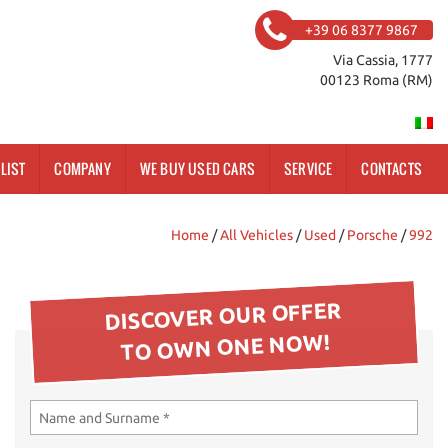
+39 06 8377 9867
Via Cassia, 1777
00123 Roma (RM)
LIST
COMPANY
WE BUY USED CARS
SERVICE
CONTACTS
Home
/
All Vehicles
/
Used
/
Porsche
/
992
DISCOVER OUR OFFER
TO OWN ONE NOW!