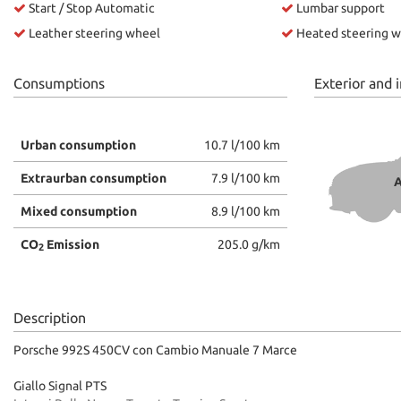
Start / Stop Automatic
Lumbar support
Leather steering wheel
Heated steering w
ways
Needed cookies
abled
Consumptions
Exterior and i
Preferences cookies
User experience improvement cookies
Urban consumption
10.7 l/100 km
Extraurban consumption
7.9 l/100 km
Analytical cookies
A
Mixed consumption
8.9 l/100 km
Marketing cookies
CO
Emission
205.0 g/km
2
Description
Porsche 992S 450CV con Cambio Manuale 7 Marce
Giallo Signal PTS